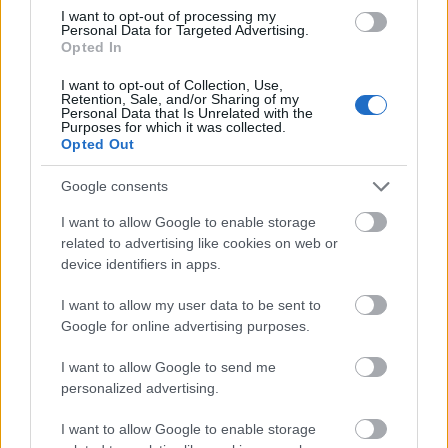
Διάβασε όλα τα
τελευταία νέα
της αθλητικής
I want to opt-out of processing my
επικαιρότητας. Μάθε για όλους τους
live αγώνες σήμερα
Personal Data for Targeted Advertising.
Opted In
και δες τις
αθλητικές μεταδόσεις
της ημέρας και της
εβδομάδας μέσα από το υπερπλήρες Πρόγραμμα TV του
I want to opt-out of Collection, Use,
Retention, Sale, and/or Sharing of my
Gazzetta. Ακολούθησέ μας και στο
Google News
.
Personal Data that Is Unrelated with the
Purposes for which it was collected.
Opted Out
Google consents
ΔΙΑΒΑΣΕ ΑΚΟΜΗ:
I want to allow Google to enable storage
ΣΕΦ: Ο λόγος της ακύρωσης του διαγωνισμού και τι
related to advertising like cookies on web or
σημαίνει η 10η Σεπτεμβρίου για την υπόθεση
device identifiers in apps.
ΣΕΦ: Επαναπροκηρύσσεται η ενεργειακή αναβάθμιση -
I want to allow my user data to be sent to
Γιατί ακυρώθηκε ο πρώτος διαγωνισμός
Google for online advertising purposes.
Ντόρσεϊ: Τα... έσταξε στην προπόνηση με 13/14 τρίποντα!
I want to allow Google to send me
personalized advertising.
I want to allow Google to enable storage