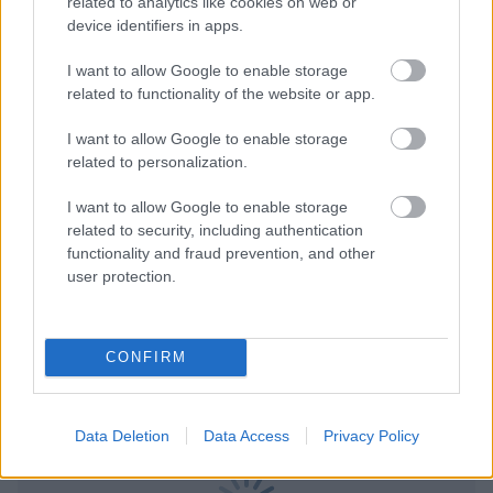
Tags:
related to analytics like cookies on web or
ΓΙΩΡΓΟΣ ΜΠΑΡΤΖΩΚΑΣ
52
device identifiers in apps.
I want to allow Google to enable storage
related to functionality of the website or app.
I want to allow Google to enable storage
related to personalization.
Για να προσθέσεις το σχόλιο
σου πρέπει να συνδεθείς
I want to allow Google to enable storage
στο my gazzetta!
related to security, including authentication
functionality and fraud prevention, and other
user protection.
Εγγραφή
Σύνδεση
CONFIRM
Data Deletion
Data Access
Privacy Policy