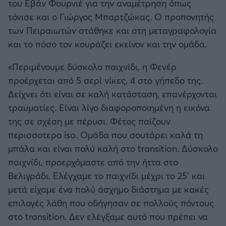
του Εβάν Φουρνιέ για την αναμέτρηση όπως
Καλαμάτα
τόνισε και ο Γιώργος Μπαρτζώκας. Ο προπονητής
των Πειραιωτών στάθηκε και στη μεταγραφολογία
Ηρακλής
και το πόσο τον κουράζει εκείνον και την ομάδα.
Μπαρτσελόνα
«Περιμένουμε δύσκολο παιχνίδι, η Φενέρ
προέρχεται από 5 σερί νίκες, 4 στο γήπεδο της.
Ρεάλ Μαδρίτης
Δείχνει ότι είναι σε καλή κατάσταση, επανέρχονται
τραυματίες. Είναι λίγο διαφοροποιημένη η εικόνα
Ατλέτικο Μαδρίτης
της σε σχέση με πέρυσι. Φέτος παίζουν
περισσοτερο iso. Ομάδα που σουτάρει καλά τη
Μάντσεστερ Γιουνάιτεντ
μπάλα και είναι πολύ καλή στο transition. Δύσκολο
παιχνίδι, προερχόμαστε από την ήττα στο
Μάντσεστερ Σίτι
Βελιγράδι. Ελέγχαμε το παιχνίδι μέχρι το 25' και
μετά είχαμε ένα πολύ άσχημο διάστημα με κακές
Λίβερπουλ
επιλογές λάθη που οδήγησαν σε πολλούς πόντους
στο transition. Δεν ελέγξαμε αυτό που πρέπει να
Τσέλσι