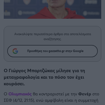
Η μητρότητα στον πάγκο
Δημήτρης Τσορμπατζόγλου
Συνεντεύξεις
Άρης
Μεγάλη μου Αγάπη
Μια Ιστορία από την Πόλη
Λεβαδειακός
ΟΦΗ
Ανακαλύψτε περισσότερα άρθρα στα αποτελέσματα
αναζήτησης.
Βόλος
Προσθήκη του gazzetta.gr στην Google
Ατρόμητος Αθηνών
Ο Γιώργος Μπαρτζώκας μίλησε για τη
Κηφισιά
μεταγραφολογία και το πόσο τον έχει
κουράσει.
Αστέρας Τρίπολης
Ο
Ολυμπιακός
θα κοντραριστεί με την
Φενέρ
στο
Παναιτωλικός
ΣΕΦ (4/12, 21:15), ενώ αμφίβολη είναι η συμμετοχή