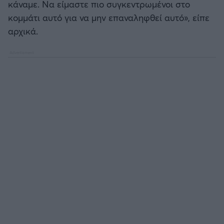
κάναμε. Να είμαστε πιο συγκεντρωμένοι στο
κομμάτι αυτό για να μην επαναληφθεί αυτό», είπε
Άρσεναλ
αρχικά.
Γιουβέντους
Μίλαν
Ίντερ
Μπάγερν Μονάχου
Παρί Σεν Ζερμέν