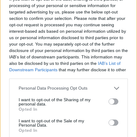
processing of your personal or sensitive information for
συνέχεια το θέμα συζήτησης στην ελληνική
targeted advertising by us, please use the below opt-out
κοινωνία είναι ποιον γκαρντ θα πάρει ο
section to confirm your selection. Please note that after your
Ολυμπιακός. Νομίζω πως έχουμε μια ομάδα
opt-out request is processed you may continue seeing
ανθρώπων που ασχολούμαστε με αυτό το θέμα και
interest-based ads based on personal information utilized by
us or personal information disclosed to third parties prior to
έχουμε και τα ματς που είναι κρίσιμα για εμάς.
your opt-out. You may separately opt-out of the further
Πρωτάθλημα, Euroleague, είναι κουραστικό.
disclosure of your personal information by third parties on the
Επηρεάζονται όλοι γιατί όλοι διαβάζουν. Το πρώτο
IAB’s list of downstream participants. This information may
also be disclosed by us to third parties on the
IAB’s List of
θέμα είναι ο γκαρντ του Ολυμπιακού. Προφανώς
Downstream Participants
that may further disclose it to other
είναι ενοχλητικό. Δεν μπορούμε να επιβάλουμε
third parties.
στον κόσμο με τι θα ασχολείται».
Please note that this website/app uses one or more Google
Personal Data Processing Opt Outs
services and may gather and store information including but
Παναγιώτης Αρταβάνης
not limited to your visit or usage behaviour. You may click to
I want to opt-out of the Sharing of my
personal data.
grant or deny consent to Google and its third-party tags to
Opted In
use your data for below specified purposes in below Google
consent section.
I want to opt-out of the Sale of my
Personal Data.
Opted In