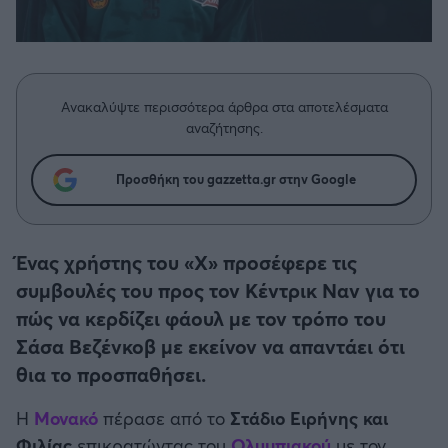
Η μητρότητα στον πάγκο
Δημήτρης Τσορμπατζόγλου
Συνεντεύξεις
Άρης
Μεγάλη μου Αγάπη
Μια Ιστορία από την Πόλη
Λεβαδειακός
Ανακαλύψτε περισσότερα άρθρα στα αποτελέσματα
αναζήτησης.
ΟΦΗ
Προσθήκη του gazzetta.gr στην Google
Βόλος
Ατρόμητος Αθηνών
Ένας χρήστης του «Χ» προσέφερε τις
συμβουλές του προς τον Κέντρικ Ναν για το
Κηφισιά
πώς να κερδίζει φάουλ με τον τρόπο του
Σάσα Βεζένκοβ με εκείνον να απαντάει ότι
Αστέρας Τρίπολης
θια το προσπαθήσει.
Παναιτωλικός
Η
Μονακό
πέρασε από το
Στάδιο Ειρήνης και
Φιλίας
επικρατώντας του
Ολυμπιακού
με τον