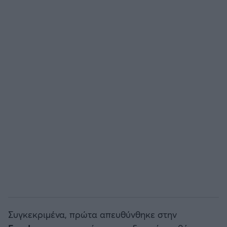
Άρσεναλ
Γιουβέντους
Μίλαν
Ίντερ
Μπάγερν Μονάχου
Παρί Σεν Ζερμέν
Συγκεκριμένα, πρώτα απευθύνθηκε στην