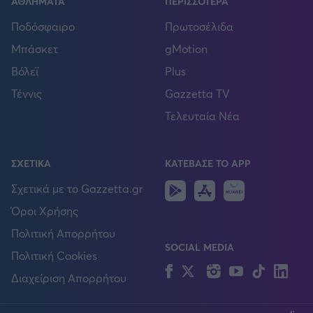
ΑΘΛΗΜΑΤΑ
ΠΕΡΙΣΣΟΤΕΡΑ
Ποδόσφαιρο
Πρωτοσέλιδα
Μπάσκετ
gMotion
Βόλεϊ
Plus
Τέννις
Gazzetta TV
Τελευταία Νέα
ΣΧΕΤΙΚΑ
ΚΑΤΕΒΑΣΕ ΤΟ APP
Android
IOS
Huawei
Σχετικά με το Gazzetta.gr
Όροι Χρήσης
Πολιτική Απορρήτου
SOCIAL MEDIA
Πολιτική Cookies
Facebook
Twitter
Instagram
YouTube
TikTok
Lin
Διαχείριση Απορρήτου