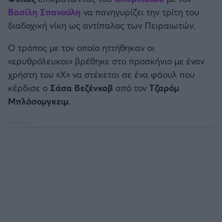
Καλαμάτα
Βασίλη Σπανούλη
να πανηγυρίζει την τρίτη του
διαδοχική νίκη ως αντίπαλος των Πειραιωτών.
Ηρακλής
Ο τρόπος με τον οποίο ηττήθηκαν οι
«ερυθρόλευκοι» βρέθηκε στο προσκήνιο με έναν
Μπαρτσελόνα
χρήστη του «Χ» να στέκεται σε ένα φάουλ που
κέρδισε ο
Σάσα Βεζένκοβ
από τον
Τζαρόμ
Ρεάλ Μαδρίτης
Μπλόσομγκειμ
.
Ατλέτικο Μαδρίτης
Μάντσεστερ Γιουνάιτεντ
Μάντσεστερ Σίτι
Λίβερπουλ
Τσέλσι