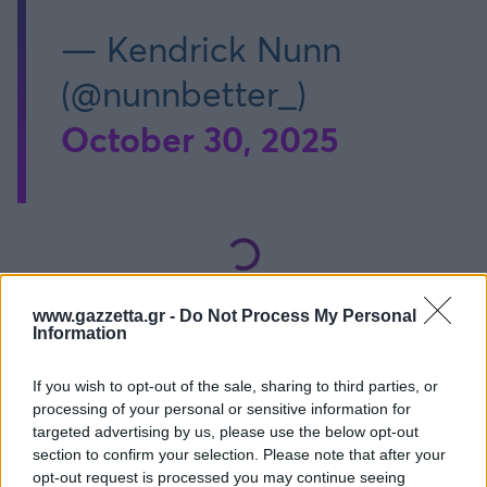
— Kendrick Nunn
(@nunnbetter_)
October 30, 2025
www.gazzetta.gr -
Do Not Process My Personal
Information
Διάβασε όλα τα
τελευταία νέα
της αθλητικής
επικαιρότητας. Μάθε για όλους τους
live αγώνες σήμερα
If you wish to opt-out of the sale, sharing to third parties, or
processing of your personal or sensitive information for
και δες τις
αθλητικές μεταδόσεις
της ημέρας και της
targeted advertising by us, please use the below opt-out
εβδομάδας μέσα από το υπερπλήρες Πρόγραμμα TV του
section to confirm your selection. Please note that after your
Gazzetta. Ακολούθησέ μας και στο
Google News
.
opt-out request is processed you may continue seeing