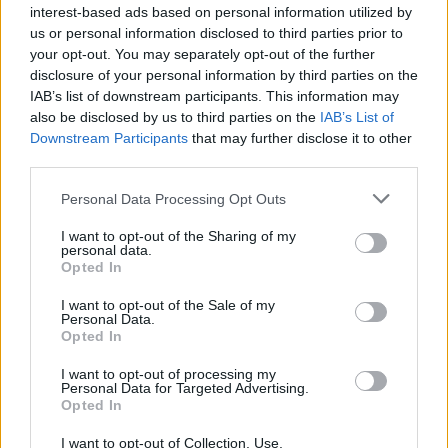
interest-based ads based on personal information utilized by
us or personal information disclosed to third parties prior to
your opt-out. You may separately opt-out of the further
ΔΙΑΒΑΣΕ ΑΚΟΜΗ:
disclosure of your personal information by third parties on the
IAB’s list of downstream participants. This information may
Φενέρμπαχτσε: Αντέγραψε τον ποδοσφαιρικό
also be disclosed by us to third parties on the
IAB’s List of
Παναθηναϊκό με Spiderman και Λιβάι Γκαρσία!
Downstream Participants
that may further disclose it to other
third parties.
EuroLeague: Θυμήθηκε το buzzer-beater του Χέιζ-
Ντέιβις μέσα στη Βαλένθια
Please note that this website/app uses one or more Google
Personal Data Processing Opt Outs
services and may gather and store information including but
Άταμαν στη Σύμη: «Σπάει» πιάτα σε γνωστό εστιατόριο!
not limited to your visit or usage behaviour. You may click to
I want to opt-out of the Sharing of my
personal data.
grant or deny consent to Google and its third-party tags to
Opted In
use your data for below specified purposes in below Google
consent section.
I want to opt-out of the Sale of my
Personal Data.
Tags:
ΚΕΝΤΡΙΚ ΝΑΝ
ΣΑΣΑ ΒΕΖΕΝΚΟΒ
3
Opted In
I want to opt-out of processing my
Personal Data for Targeted Advertising.
Opted In
I want to opt-out of Collection, Use,