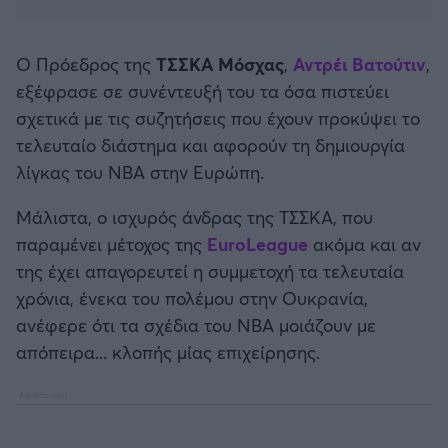
Καλαμάτα
Ο Πρόεδρος της
ΤΣΣΚΑ Μόσχας
,
Αντρέι Βατούτιν
,
Ηρακλής
εξέφρασε σε συνέντευξή του τα όσα πιστεύει
σχετικά με τις συζητήσεις που έχουν προκύψει το
Μπαρτσελόνα
τελευταίο διάστημα και αφορούν τη δημιουργία
λίγκας του NBA στην Ευρώπη.
Ρεάλ Μαδρίτης
Μάλιστα, ο ισχυρός άνδρας της ΤΣΣΚΑ, που
Ατλέτικο Μαδρίτης
παραμένει μέτοχος της
EuroLeague
ακόμα και αν
της έχει απαγορευτεί η συμμετοχή τα τελευταία
Μάντσεστερ Γιουνάιτεντ
χρόνια, ένεκα του πολέμου στην Ουκρανία,
ανέφερε ότι τα σχέδια του NBA μοιάζουν με
Μάντσεστερ Σίτι
απόπειρα... κλοπής μίας επιχείρησης.
Λίβερπουλ
Τσέλσι