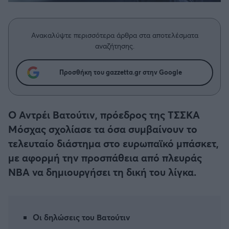
Η μητρότητα στον πάγκο
Δημήτρης Τσορμπατζόγλου
Συνεντεύξεις
Άρης
Μεγάλη μου Αγάπη
Ανακαλύψτε περισσότερα άρθρα στα αποτελέσματα
Μια Ιστορία από την Πόλη
Λεβαδειακός
αναζήτησης.
ΟΦΗ
Προσθήκη του gazzetta.gr στην Google
Βόλος
Ο Αντρέι Βατούτιν, πρόεδρος της ΤΣΣΚΑ
Ατρόμητος Αθηνών
Μόσχας σχολίασε τα όσα συμβαίνουν το
τελευταίο διάστημα στο ευρωπαϊκό μπάσκετ,
Κηφισιά
με αφορμή την προσπάθεια από πλευράς
NBA να δημιουργήσει τη δική του λίγκα.
Αστέρας Τρίπολης
Παναιτωλικός
Οι δηλώσεις του Βατούτιν