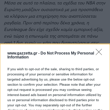
Μέσα σε αυτό το πλαίσιο, τα σχέδια του ΝΒΑ στην
Ευρώπη μοιάζουν ουσιαστικά με μια προσπάθεια
να κλέψουν μια επιχείρηση που αναπτύσσεται
ραγδαία. Πριν από περίπου δέκα χρόνια, η
Euroleague δεν είχε σχεδόν καμία εμπορική αξία,
ενώ τώρα η επωνυμία της αποτιμάται σε πάνω
από 1 δισ. ευρώ — κάτι που διαπιστώσαμε στις
πρόσφατες διαπραγματεύσεις με πιθανούς
www.gazzetta.gr -
Do Not Process My Personal
επενδυτές. Και η λίγκα διαθέτει στρατηγική που
Information
προβλέπει τριπλασιασμό αυτής της αξίας μέσα
στα επόμενα πέντε χρόνια. Φυσικά, αυτό απέχει
If you wish to opt-out of the sale, sharing to third parties, or
processing of your personal or sensitive information for
ακόμη πολύ από το επίπεδο του ΝΒΑ, και οι
targeted advertising by us, please use the below opt-out
αγορές των ΗΠΑ και της Ευρώπης είναι εντελώς
section to confirm your selection. Please note that after your
διαφορετικές, αλλά η σταθερή, προοδευτική
opt-out request is processed you may continue seeing
ανάπτυξη είναι ουσιώδης. Όπως σημειώνουν οι
interest-based ads based on personal information utilized by
us or personal information disclosed to third parties prior to
ειδικοί, η Euroleague είναι σήμερα η πιο
your opt-out. You may separately opt-out of the further
προοδευτική αθλητική διοργάνωση στον κόσμο