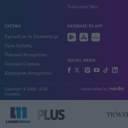
Τελευταία Νέα
ΣΧΕΤΙΚΑ
ΚΑΤΕΒΑΣΕ ΤΟ APP
Android
IOS
Huawei
Σχετικά με το Gazzetta.gr
Όροι Χρήσης
Πολιτική Απορρήτου
SOCIAL MEDIA
Πολιτική Cookies
Facebook
Twitter
Instagram
YouTube
TikTok
Lin
Διαχείριση Απορρήτου
Copyright © 2008 - 2026
Handcrafted by
FOLLOW US
Gazzetta