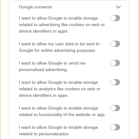
από όλες τις διοργανώσεις, τις εθνικές ομάδες και
Google consents
τους συλλόγους είναι περίπου ίσα με εκείνα της
I want to allow Google to enable storage
Euroleague — και δεν αυξάνονται. Επιπλέον, το
related to advertising like cookies on web or
device identifiers in apps.
ΝΒΑ έχει ήδη ένα αποτυχημένο πρότζεκτ στην
Αφρική, το οποίο αποδείχθηκε μη κερδοφόρο και
I want to allow my user data to be sent to
θα κλείσει σύντομα.
Google for online advertising purposes.
I want to allow Google to send me
personalized advertising.
I want to allow Google to enable storage
related to analytics like cookies on web or
device identifiers in apps.
I want to allow Google to enable storage
related to functionality of the website or app.
I want to allow Google to enable storage
related to personalization.