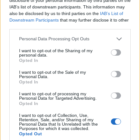
disclosure of your personal information by third parties on the
όσον αφορά την οικονομική ανάπτυξη και τη
IAB’s list of downstream participants. This information may
also be disclosed by us to third parties on the
IAB’s List of
συνεχή άνοδο της δημοτικότητας.
Downstream Participants
that may further disclose it to other
third parties.
Η συνεργασία με το ΝΒΑ είναι φυσικά
ενδιαφέρουσα. Ξέρουν πώς να διαχειρίζονται μια
Please note that this website/app uses one or more Google
Personal Data Processing Opt Outs
services and may gather and store information including but
επιχείρηση και αντιλαμβάνονται τις ανάγκες των
not limited to your visit or usage behaviour. You may click to
I want to opt-out of the Sharing of my
φιλάθλων τους. Αν μπορέσουμε να οικοδομήσουμε
personal data.
grant or deny consent to Google and its third-party tags to
Opted In
μια εποικοδομητική συνεργασία, θα είναι
use your data for below specified purposes in below Google
consent section.
εξαιρετικό. Ωστόσο, οι Αμερικανοί εταίροι μας δεν
I want to opt-out of the Sale of my
Personal Data.
έχουν μαγικό ραβδί. Δεν μπορούν να μετατρέψουν
Opted In
μεμιάς ορισμένους ευρωπαϊκούς συλλόγους σε
I want to opt-out of processing my
franchises με προϋπολογισμούς δισεκατομμυρίων,
Personal Data for Targeted Advertising.
Opted In
να προσφέρουν στους παίκτες συμβόλαια των 100
εκατ. ευρώ ή να υπογράψουν τεράστιες
I want to opt-out of Collection, Use,
Retention, Sale, and/or Sharing of my
συμφωνίες με χορηγούς και τηλεοπτικά δίκτυα.
Personal Data that Is Unrelated with the
Purposes for which it was collected.
Είναι απίθανο και η FIBA να προσφέρει τέτοια
Opted Out
εργαλεία, καθώς τα συνολικά της ετήσια έσοδα