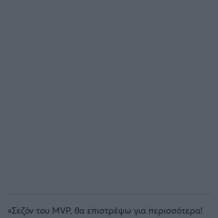
Άρσεναλ
Γιουβέντους
Μίλαν
Ίντερ
Μπάγερν Μονάχου
Παρί Σεν Ζερμέν
«Σεζόν του MVP, θα επιστρέψω για περισσότερα!