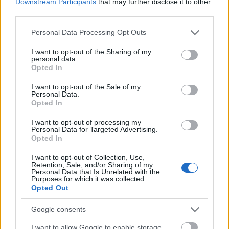
Downstream Participants
that may further disclose it to other
third parties.
Διάβασε όλα τα
τελευταία νέα
της αθλητικής
Please note that this website/app uses one or more Google
Personal Data Processing Opt Outs
επικαιρότητας. Μάθε για όλους τους
live αγώνες σήμερα
services and may gather and store information including but
και δες τις
αθλητικές μεταδόσεις
της ημέρας και της
not limited to your visit or usage behaviour. You may click to
I want to opt-out of the Sharing of my
εβδομάδας μέσα από το υπερπλήρες Πρόγραμμα TV του
personal data.
grant or deny consent to Google and its third-party tags to
Opted In
Gazzetta. Ακολούθησέ μας και στο
Google News
.
use your data for below specified purposes in below Google
consent section.
I want to opt-out of the Sale of my
Personal Data.
Opted In
ΔΙΑΒΑΣΕ ΑΚΟΜΗ:
I want to opt-out of processing my
Personal Data for Targeted Advertising.
Φενέρμπαχτσε: Αντέγραψε τον ποδοσφαιρικό
Opted In
Παναθηναϊκό με Spiderman και Λιβάι Γκαρσία!
I want to opt-out of Collection, Use,
Retention, Sale, and/or Sharing of my
EuroLeague: Θυμήθηκε το buzzer-beater του Χέιζ-
Personal Data that Is Unrelated with the
Ντέιβις μέσα στη Βαλένθια
Purposes for which it was collected.
Opted Out
Άταμαν στη Σύμη: «Σπάει» πιάτα σε γνωστό εστιατόριο!
Google consents
I want to allow Google to enable storage