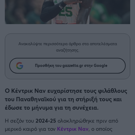
Η μητρότητα στον πάγκο
Δημήτρης Τσορμπατζόγλου
Συνεντεύξεις
Άρης
Μεγάλη μου Αγάπη
Μια Ιστορία από την Πόλη
Λεβαδειακός
ΟΦΗ
Ανακαλύψτε περισσότερα άρθρα στα αποτελέσματα
αναζήτησης.
Βόλος
Προσθήκη του gazzetta.gr στην Google
Ατρόμητος Αθηνών
Ο Κέντρικ Ναν ευχαρίστησε τους φιλάθλους
Κηφισιά
του Παναθηναϊκού για τη στήριξή τους και
έδωσε το μήνυμα για τη συνέχεια.
Αστέρας Τρίπολης
Η σεζόν του
2024-25
ολοκληρώθηκε πριν από
Παναιτωλικός
μερικό καιρό για τον
Κέντρικ Ναν
, ο οποίος