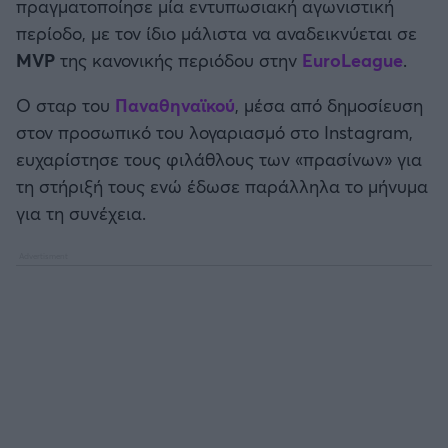
πραγματοποίησε μία εντυπωσιακή αγωνιστική
Καλαμάτα
περίοδο, με τον ίδιο μάλιστα να αναδεικνύεται σε
MVP
της κανονικής περιόδου στην
EuroLeague
.
Ηρακλής
Ο σταρ του
Παναθηναϊκού
, μέσα από δημοσίευση
Μπαρτσελόνα
στον προσωπικό του λογαριασμό στο Instagram,
ευχαρίστησε τους φιλάθλους των «πρασίνων» για
Ρεάλ Μαδρίτης
τη στήριξή τους ενώ έδωσε παράλληλα το μήνυμα
για τη συνέχεια.
Ατλέτικο Μαδρίτης
Μάντσεστερ Γιουνάιτεντ
Μάντσεστερ Σίτι
Λίβερπουλ
Τσέλσι