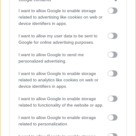
I want to allow Google to enable storage
Κοίταξε τον φόβο κατάματα, χαμογέλασε και
related to advertising like cookies on web or
device identifiers in apps.
προχώρησε. «Τρόμαξα με τη λέξη καρκίνος. Αλλά
ως άνθρωπος, είμαι πολύ αισιόδοξος και θετικός.
I want to allow my user data to be sent to
Πολλοί άνθρωποι βρέθηκαν στο πλευρό μου, οι
Google for online advertising purposes.
φίλοι μου, η οικογένειά μου και αυτό με βοήθησε
I want to allow Google to send me
πολύ. Κράτησα αυτό το θέμα ως κάτι πολύ
personalized advertising.
προσωπικό, αλλά δεν ήταν κάτι που δεν ήθελα να
I want to allow Google to enable storage
μοιραστώ. Και είμαι χαρούμενος που το έκανα.
related to analytics like cookies on web or
Ήταν πραγματικά δύσκολοι οι πρώτοι μήνες.
device identifiers in apps.
Έπρεπε να δουλέψω με τον εαυτό μου» είχε
I want to allow Google to enable storage
αναφέρει μιλώντας στη
NOVA
.
related to functionality of the website or app.
Στο μεταξύ, οι τελικοί στην Ιταλία είναι σε εξέλιξη,
I want to allow Google to enable storage
η
Βίρτους
απέχει μία νίκη από την κατάκτηση του
related to personalization.
πρωταθλήματος απέναντι στην
Μπρέσια
και