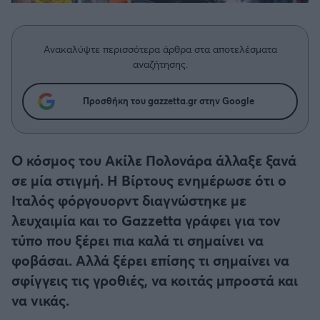
Η μητρότητα στον πάγκο
Δημήτρης Τσορμπατζόγλου
Συνεντεύξεις
Άρης
Μεγάλη μου Αγάπη
Ανακαλύψτε περισσότερα άρθρα στα αποτελέσματα
Μια Ιστορία από την Πόλη
Λεβαδειακός
αναζήτησης.
ΟΦΗ
Προσθήκη του gazzetta.gr στην Google
Βόλος
Ο κόσμος του Ακίλε Πολονάρα άλλαξε ξανά
Ατρόμητος Αθηνών
σε μία στιγμή. Η Βίρτους ενημέρωσε ότι ο
Ιταλός φόργουορντ διαγνώστηκε με
Κηφισιά
λευχαιμία και το Gazzetta γράφει για τον
τύπο που ξέρει πια καλά τι σημαίνει να
Αστέρας Τρίπολης
φοβάσαι. Αλλά ξέρει επίσης τι σημαίνει να
σφίγγεις τις γροθιές, να κοιτάς μπροστά και
Παναιτωλικός
να νικάς.