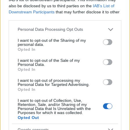
also be disclosed by us to third parties on the
IAB’s List of
Downstream Participants
that may further disclose it to other
third parties.
Please note that this website/app uses one or more Google
Personal Data Processing Opt Outs
services and may gather and store information including but
not limited to your visit or usage behaviour. You may click to
I want to opt-out of the Sharing of my
personal data.
grant or deny consent to Google and its third-party tags to
Opted In
use your data for below specified purposes in below Google
consent section.
I want to opt-out of the Sale of my
Personal Data.
Opted In
I want to opt-out of processing my
Personal Data for Targeted Advertising.
Opted In
I want to opt-out of Collection, Use,
Retention, Sale, and/or Sharing of my
Personal Data that Is Unrelated with the
Purposes for which it was collected.
Opted Out
Google consents