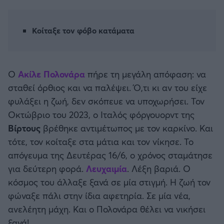
Καλαμάτα
Κοίταξε τον φόβο κατάματα
Ηρακλής
Μπαρτσελόνα
Ο
Ακίλε Πολονάρα
πήρε τη μεγάλη απόφαση: να
σταθεί όρθιος και να παλέψει. Ό,τι κι αν του είχε
Ρεάλ Μαδρίτης
φυλάξει η ζωή, δεν σκόπευε να υποχωρήσει. Τον
Οκτώβριο του 2023, ο Ιταλός φόργουορντ της
Ατλέτικο Μαδρίτης
Βίρτους
βρέθηκε αντιμέτωπος με τον καρκίνο. Και
τότε, τον κοίταξε στα μάτια και τον νίκησε. Το
Μάντσεστερ Γιουνάιτεντ
απόγευμα της Δευτέρας 16/6, ο χρόνος σταμάτησε
για δεύτερη φορά.
Λευχαιμία
. Λέξη βαριά. Ο
Μάντσεστερ Σίτι
κόσμος του άλλαξε ξανά σε μία στιγμή. Η ζωή τον
φώναξε πάλι στην ίδια αφετηρία. Σε μία νέα,
Λίβερπουλ
ανελέητη μάχη. Και ο Πολονάρα θέλει να νικήσει
ξανά!
Τσέλσι