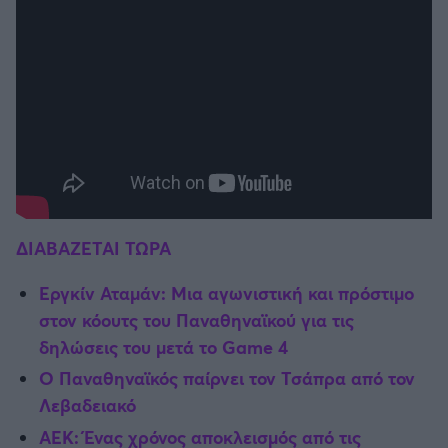
ΔΙΑΒΑΖΕΤΑΙ ΤΩΡΑ
Εργκίν Αταμάν: Μια αγωνιστική και πρόστιμο
στον κόουτς του Παναθηναϊκού για τις
δηλώσεις του μετά το Game 4
Ο Παναθηναϊκός παίρνει τον Τσάπρα από τον
Λεβαδειακό
ΑΕΚ: Ένας χρόνος αποκλεισμός από τις