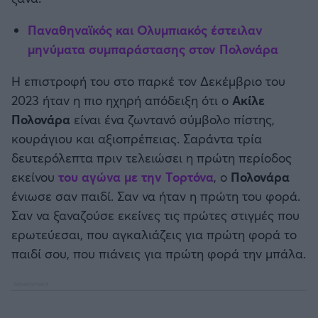
Παναθηναϊκός και Ολυμπιακός έστειλαν
Άρσεναλ
μηνύματα συμπαράστασης στον Πολονάρα
Γιουβέντους
Η επιστροφή του στο παρκέ τον Δεκέμβριο του
2023 ήταν η πιο ηχηρή απόδειξη ότι ο
Ακίλε
Μίλαν
Πολονάρα
είναι ένα ζωντανό σύμβολο πίστης,
κουράγιου και αξιοπρέπειας. Σαράντα τρία
Ίντερ
δευτερόλεπτα πριν τελειώσει η πρώτη περίοδος
εκείνου
του αγώνα με την Τορτόνα
, ο
Πολονάρα
Μπάγερν Μονάχου
ένιωσε σαν παιδί. Σαν να ήταν η πρώτη του φορά.
Σαν να ξαναζούσε εκείνες τις πρώτες στιγμές που
Παρί Σεν Ζερμέν
ερωτεύεσαι, που αγκαλιάζεις για πρώτη φορά το
παιδί σου, που πιάνεις για πρώτη φορά την μπάλα.