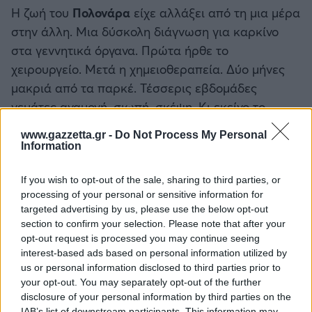
Η ζωή του
Πολονάρα
είχε αλλάξει από τη μια μέρα
στην άλλη. Μια δύσκολη διάγνωση για καρκίνο
στα γεννητικά όργανα. Πρώτα ήρθε το
χειρουργείο. Μετά η χημειοθεραπεία. Δύο μήνες
μακριά από τα παρκέ. Τέσσερις εβδομάδες
γεμάτες αναμονή, σιωπή, σκέψη. Κι εκείνο το
διαρκές «γιατί σε εμένα» που φωλιάζει στο πίσω
www.gazzetta.gr -
Do Not Process My Personal
μέρος του μυαλού. Αλλά ο Πολονάρα πήρε την
Information
απόφαση να ζήσει. Επέστρεψε διαφορετικός,
χωρίς μαλλιά, από επιλογή του. Αλλά τα ουσιώδη
If you wish to opt-out of the sale, sharing to third parties, or
processing of your personal or sensitive information for
δεν είχαν αλλάξει καθόλου.
targeted advertising by us, please use the below opt-out
section to confirm your selection. Please note that after your
opt-out request is processed you may continue seeing
interest-based ads based on personal information utilized by
us or personal information disclosed to third parties prior to
your opt-out. You may separately opt-out of the further
disclosure of your personal information by third parties on the
IAB’s list of downstream participants. This information may