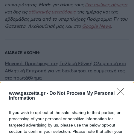
επικαιρότητας. Μάθε για όλους τους
live αγώνες σήμερα
και δες τις
αθλητικές μεταδόσεις
της ημέρας και της
εβδομάδας μέσα από το υπερπλήρες Πρόγραμμα TV του
Gazzetta. Ακολούθησέ μας και στο
Google News
.
ΔΙΑΒΑΣΕ ΑΚΟΜΗ:
Μονακό: Προσέφυγε στη Γαλλική Εθνική Ολυμπιακή και
Αθλητική Επιτροπή για να διεκδικήσει τη συμμετοχή της
στο πρωτάθλημα
Μονακό: «Κινδυνεύει να μείνει εκτός EuroCup, στο
www.gazzetta.gr -
Do Not Process My Personal
προσκήνιο το Αμβούργο για τη θέση της»
Information
Μονακό: Αβέβαιο το μέλλον του Ντάρον Ράσελ
If you wish to opt-out of the sale, sharing to third parties, or
processing of your personal or sensitive information for
targeted advertising by us, please use the below opt-out
section to confirm your selection. Please note that after your