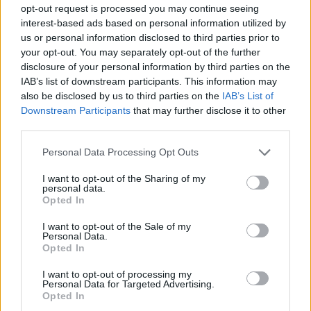
Tags:
ΜΑΙΚ ΤΖΕΙΜΣ
opt-out request is processed you may continue seeing
interest-based ads based on personal information utilized by
us or personal information disclosed to third parties prior to
your opt-out. You may separately opt-out of the further
disclosure of your personal information by third parties on the
IAB’s list of downstream participants. This information may
also be disclosed by us to third parties on the
IAB’s List of
Για να προσθέσεις το σχόλιο
Downstream Participants
that may further disclose it to other
σου πρέπει να συνδεθείς
third parties.
στο my gazzetta!
Please note that this website/app uses one or more Google
Personal Data Processing Opt Outs
services and may gather and store information including but
not limited to your visit or usage behaviour. You may click to
I want to opt-out of the Sharing of my
Εγγραφή
Σύνδεση
personal data.
grant or deny consent to Google and its third-party tags to
Opted In
use your data for below specified purposes in below Google
consent section.
I want to opt-out of the Sale of my
Personal Data.
Opted In
Συνδέσου και κάνε το πρώτο σχόλιο...
I want to opt-out of processing my
Personal Data for Targeted Advertising.
Opted In