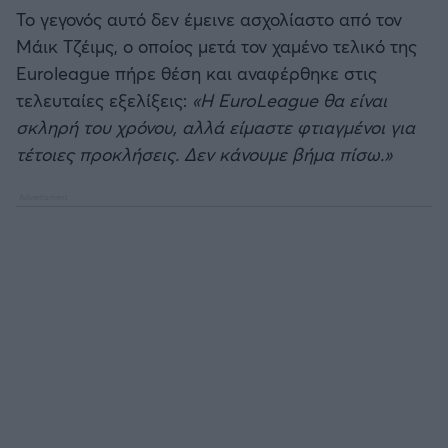
Καλαμάτα
Το γεγονός αυτό δεν έμεινε ασχολίαστο από τον
Μάικ Τζέιμς, ο οποίος μετά τον χαμένο τελικό της
Ηρακλής
Euroleague πήρε θέση και αναφέρθηκε στις
τελευταίες εξελίξεις:
«Η EuroLeague θα είναι
Μπαρτσελόνα
σκληρή του χρόνου, αλλά είμαστε φτιαγμένοι για
τέτοιες προκλήσεις. Δεν κάνουμε βήμα πίσω.»
Ρεάλ Μαδρίτης
Ατλέτικο Μαδρίτης
Μάντσεστερ Γιουνάιτεντ
Μάντσεστερ Σίτι
Λίβερπουλ
Τσέλσι