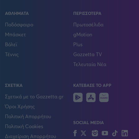
ΑΘΛΗΜΑΤΑ
ΠΕΡΙΣΣΟΤΕΡΑ
Ποδόσφαιρο
Πρωτοσέλιδα
Μπάσκετ
gMotion
Βόλεϊ
Plus
Τέννις
Gazzetta TV
Τελευταία Νέα
ΣΧΕΤΙΚΑ
ΚΑΤΕΒΑΣΕ ΤΟ APP
Android
IOS
Huawei
Σχετικά με το Gazzetta.gr
Όροι Χρήσης
Πολιτική Απορρήτου
SOCIAL MEDIA
Πολιτική Cookies
Facebook
Twitter
Instagram
YouTube
TikTok
Lin
Διαχείριση Απορρήτου