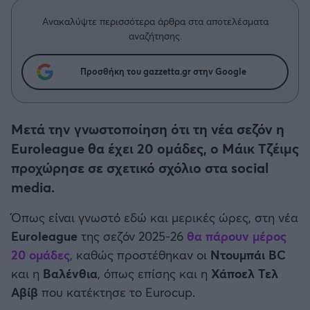
Η μητρότητα στον πάγκο
Δημήτρης Τσορμπατζόγλου
Συνεντεύξεις
Άρης
Ανακαλύψτε περισσότερα άρθρα στα αποτελέσματα
Μεγάλη μου Αγάπη
αναζήτησης.
Μια Ιστορία από την Πόλη
Λεβαδειακός
Προσθήκη του gazzetta.gr στην Google
ΟΦΗ
Μετά την γνωστοποίηση ότι τη νέα σεζόν η
Βόλος
Euroleague θα έχει 20 ομάδες, ο Μάικ Τζέιμς
προχώρησε σε σχετικό σχόλιο στα social
Ατρόμητος Αθηνών
media.
Κηφισιά
Όπως είναι γνωστό εδώ και μερικές ώρες, στη νέα
Euroleague
της σεζόν 2025-26
θα πάρουν μέρος
Αστέρας Τρίπολης
20 ομάδες
, καθώς προστέθηκαν οι
Ντουμπάι BC
και η
Βαλένθια
, όπως επίσης και η
Χάποελ Τελ
Παναιτωλικός
Αβίβ
που κατέκτησε το Eurocup.