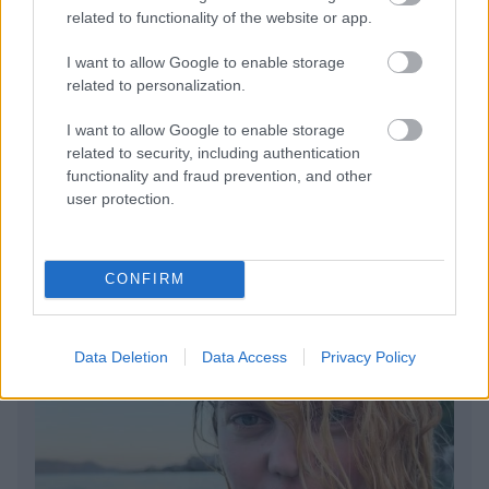
της Πορτογαλίας
related to functionality of the website or app.
Το καλά κρυμμένο μυστικό της Κρήτης: Το φαράγγι
I want to allow Google to enable storage
των Αγίων και η μαγευτική παραλία στο Λιβυκό
related to personalization.
I want to allow Google to enable storage
6 γραφικά χωριά των Κυκλάδων που αξίζει να
related to security, including authentication
ανακαλύψετε
functionality and fraud prevention, and other
user protection.
CONFIRM
Data Deletion
Data Access
Privacy Policy