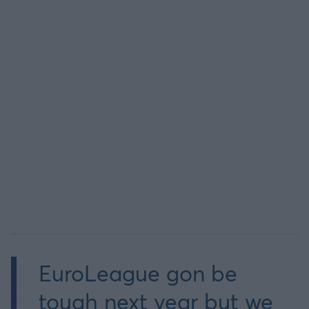
Άρσεναλ
Γιουβέντους
Μίλαν
Ίντερ
Μπάγερν Μονάχου
Παρί Σεν Ζερμέν
EuroLeague gon be
tough next year but we