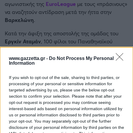
αγωνιστικής της
EuroLeague
με τους «πράσινους»
Καλαμάτα
να αναζητούν αντίδραση μετά την ήττα στην
Βαρκελώνη
.
Ηρακλής
Κατά την άφιξη της αποστολής της ομάδας του
Μπαρτσελόνα
Εργκίν Αταμάν
, 100 φίλοι του Παναθηναϊκού
επιφύλασσαν θερμή υποδοχή έξω από την «
Buesa
Ρεάλ Μαδρίτης
Arena
» με το που έφτασε το πούλμαν.
www.gazzetta.gr -
Do Not Process My Personal
Information
Ατλέτικο Μαδρίτης
If you wish to opt-out of the sale, sharing to third parties, or
Μάντσεστερ Γιουνάιτεντ
processing of your personal or sensitive information for
targeted advertising by us, please use the below opt-out
section to confirm your selection. Please note that after your
Μάντσεστερ Σίτι
opt-out request is processed you may continue seeing
interest-based ads based on personal information utilized by
us or personal information disclosed to third parties prior to
Λίβερπουλ
your opt-out. You may separately opt-out of the further
disclosure of your personal information by third parties on the
Τσέλσι