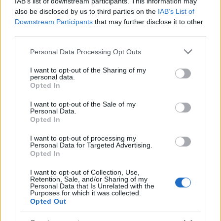
IAB’s list of downstream participants. This information may
also be disclosed by us to third parties on the
IAB’s List of
Downstream Participants
that may further disclose it to other
Άρσεναλ
third parties.
Please note that this website/app uses one or more Google
Γιουβέντους
Personal Data Processing Opt Outs
services and may gather and store information including but
not limited to your visit or usage behaviour. You may click to
I want to opt-out of the Sharing of my
personal data.
Μίλαν
grant or deny consent to Google and its third-party tags to
Opted In
use your data for below specified purposes in below Google
consent section.
I want to opt-out of the Sale of my
Ίντερ
Personal Data.
Opted In
Μπάγερν Μονάχου
I want to opt-out of processing my
Personal Data for Targeted Advertising.
Opted In
Παρί Σεν Ζερμέν
I want to opt-out of Collection, Use,
Retention, Sale, and/or Sharing of my
Personal Data that Is Unrelated with the
Purposes for which it was collected.
Υπενθυμίζεται ότι εκτός δράσης παραμένουν οι
Opted Out
Ματίας Λεσόρ
και
Μάριους Γκριγκόνις
που