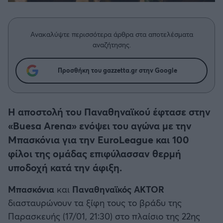
Η μητρότητα στον πάγκο
Δημήτρης Τσορμπατζόγλου
Συνεντεύξεις
Άρης
Μεγάλη μου Αγάπη
Ανακαλύψτε περισσότερα άρθρα στα αποτελέσματα
Μια Ιστορία από την Πόλη
Λεβαδειακός
αναζήτησης.
ΟΦΗ
Προσθήκη του gazzetta.gr στην Google
Βόλος
Η αποστολή του Παναθηναϊκού έφτασε στην
Ατρόμητος Αθηνών
«Buesa Arena» ενόψει του αγώνα με την
Μπασκόνια για την EuroLeague και 100
Κηφισιά
φίλοι της ομάδας επιφύλασσαν θερμή
υποδοχή κατά την άφιξη.
Αστέρας Τρίπολης
Μπασκόνια
και
Παναθηναϊκός AKTOR
διασταυρώνουν τα ξίφη τους το βράδυ της
Παναιτωλικός
Παρασκευής (17/01, 21:30) στο πλαίσιο της 22ης