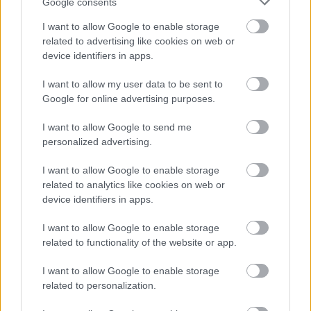
Google consents
βρίσκονται στην
Αθήνα
, ενώ
πρόβλημα
I want to allow Google to enable storage
τελευταίας στιγμής προέκυψε με τον
Ντίνο
related to advertising like cookies on web or
Μήτογλου
που ταλαιπωρείται από ίωση
και
device identifiers in apps.
τέθηκε νοκ-άουτ για την αναμέτρηση με τους
I want to allow my user data to be sent to
Βάσκους
.
Google for online advertising purposes.
@Photo credits:
Βαγγέλης Στόλης
I want to allow Google to send me
personalized advertising.
I want to allow Google to enable storage
related to analytics like cookies on web or
device identifiers in apps.
Διάβασε όλα τα
τελευταία νέα
της αθλητικής
I want to allow Google to enable storage
επικαιρότητας. Μάθε για όλους τους
live αγώνες σήμερα
related to functionality of the website or app.
και δες τις
αθλητικές μεταδόσεις
της ημέρας και της
εβδομάδας μέσα από το υπερπλήρες Πρόγραμμα TV του
I want to allow Google to enable storage
Gazzetta. Ακολούθησέ μας και στο
Google News
.
related to personalization.