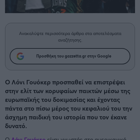
Η μητρότητα στον πάγκο
Δημήτρης Τσορμπατζόγλου
Συνεντεύξεις
Άρης
Μεγάλη μου Αγάπη
Μια Ιστορία από την Πόλη
Λεβαδειακός
Ανακαλύψτε περισσότερα άρθρα στα αποτελέσματα
αναζήτησης.
ΟΦΗ
Προσθήκη του gazzetta.gr στην Google
Βόλος
Ατρόμητος Αθηνών
Ο Λόνι Γουόκερ προσπαθεί να επιστρέψει
στην ελίτ των κορυφαίων παικτών μέσω της
Κηφισιά
ευρωπαϊκής του δοκιμασίας και έχοντας
πάντα στο πίσω μέρος του κεφαλιού του την
Αστέρας Τρίπολης
άσχημη παιδική του ιστορία που τον έκανε
δυνατό.
Παναιτωλικός
Ο
Λόνι Γουόκερ
είναι γνωστός στο αμερικανικό