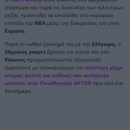
Καλαμάτα
στερέωμα και παρά τις δυσκολίες των τελευταίων
σεζόν, προσπαθεί να επανέλθει στο κορυφαίο
Ηρακλής
επίπεδο του
NBA
μέσω της δοκιμασίας του στην
Ευρώπη
.
Μπαρτσελόνα
Παρά το νωθρό ξεκίνημά του με την
Ζάλγκιρις
, ο
Ρεάλ Μαδρίτης
26χρονος γκαρντ
βρίσκει τον εαυτό του στο
Κάουνας
πραγματοποιώντας εξαιρετικές
Ατλέτικο Μαδρίτης
εμφανίσεις με αποκορύφωμα την
καλύτερη μέχρι
στιγμής φετινή του επίδοση που κατέγραψε
Μάντσεστερ Γιουνάιτεντ
απέναντι στον
Παναθηναϊκό AKTOR
πριν από ένα
δεκαήμερο.
Μάντσεστερ Σίτι
Λίβερπουλ
Τσέλσι