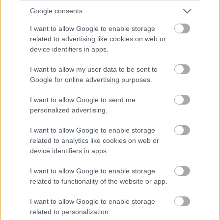
Google consents
οποίο ήταν γνωστός από τα κολεγιακά του χρόνια.
I want to allow Google to enable storage
Στο εν λόγω συγκλονιστικό VIDEO λοιπόν, ο νυν
related to advertising like cookies on web or
παίκτης της
Ζάλγκιρις
κόβει οριστικά το μαλλί
device identifiers in apps.
σήμα κατατεθέν του την ώρα που «λυγίζει»,
I want to allow my user data to be sent to
μετατρέποντάς το σε ένα κλασικό κοντό look και
Google for online advertising purposes.
με έναν σταυρό σχηματισμένο στο πίσω μέρος.
I want to allow Google to send me
Η λεζάντα της σχετικής ανάρτησης συνοδεύεται
personalized advertising.
από ένα μακροσκελές μήνυμα που εξηγεί τους
I want to allow Google to enable storage
λόγους της εν λόγω, ασήμαντης εκ πρώτης όψεως
related to analytics like cookies on web or
κίνησης αλλά έχοντας στην πραγματικότητα να
device identifiers in apps.
εξηγήσει πολλά για την δύσκολη παιδική του
I want to allow Google to enable storage
ηλικία και παράλληλα δίνοντας το κίνητρο και το
related to functionality of the website or app.
θάρρος της έκφρασης για όσους έχουν βιώσει
I want to allow Google to enable storage
κάτι παρόμοιο...
related to personalization.