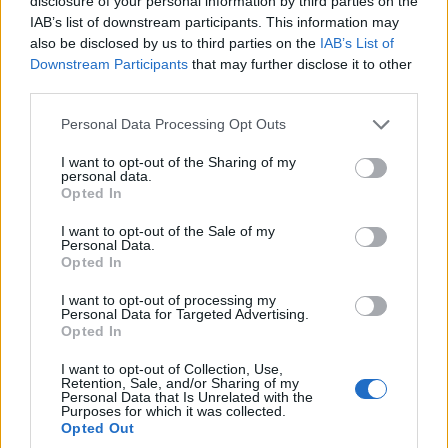
disclosure of your personal information by third parties on the
IAB’s list of downstream participants. This information may
also be disclosed by us to third parties on the
IAB’s List of
Downstream Participants
that may further disclose it to other
third parties.
Please note that this website/app uses one or more Google
Personal Data Processing Opt Outs
services and may gather and store information including but
not limited to your visit or usage behaviour. You may click to
I want to opt-out of the Sharing of my
personal data.
grant or deny consent to Google and its third-party tags to
Opted In
use your data for below specified purposes in below Google
consent section.
I want to opt-out of the Sale of my
Personal Data.
Opted In
I want to opt-out of processing my
Personal Data for Targeted Advertising.
Opted In
I want to opt-out of Collection, Use,
Retention, Sale, and/or Sharing of my
Ο
Λόνι Γουόκερ
ανέβασε ένα VIDEO στο
Personal Data that Is Unrelated with the
Purposes for which it was collected.
Instagram όπου κούρευε το χαρακτηριστικό άφρο
Opted Out
μαλλί του που παρέπεμπε σε... λοφίο και για το