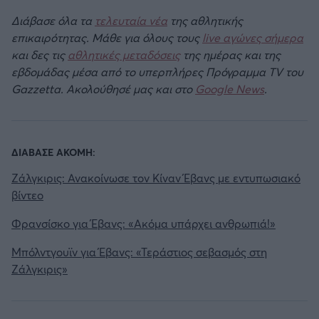
Διάβασε όλα τα
τελευταία νέα
της αθλητικής
επικαιρότητας. Μάθε για όλους τους
live αγώνες σήμερα
και δες τις
αθλητικές μεταδόσεις
της ημέρας και της
εβδομάδας μέσα από το υπερπλήρες Πρόγραμμα TV του
Gazzetta. Ακολούθησέ μας και στο
Google News
.
ΔΙΑΒΑΣΕ ΑΚΟΜΗ:
Ζάλγκιρις: Ανακοίνωσε τον Κίναν Έβανς με εντυπωσιακό
βίντεο
Φρανσίσκο για Έβανς: «Ακόμα υπάρχει ανθρωπιά!»
Μπόλντγουϊν για Έβανς: «Τεράστιος σεβασμός στη
Ζάλγκιρις»