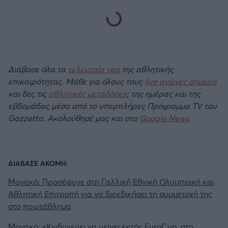
Διάβασε όλα τα
τελευταία νέα
της αθλητικής
επικαιρότητας. Μάθε για όλους τους
live αγώνες σήμερα
και δες τις
αθλητικές μεταδόσεις
της ημέρας και της
εβδομάδας μέσα από το υπερπλήρες Πρόγραμμα TV του
Gazzetta. Ακολούθησέ μας και στο
Google News
.
ΔΙΑΒΑΣΕ ΑΚΟΜΗ:
Μονακό: Προσέφυγε στη Γαλλική Εθνική Ολυμπιακή και
Αθλητική Επιτροπή για να διεκδικήσει τη συμμετοχή της
στο πρωτάθλημα
Μονακό: «Κινδυνεύει να μείνει εκτός EuroCup, στο