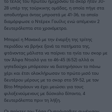
το τέλος του πρώτου ημιχρόνου το σκορ ήταν 30-
28 υπέρ της τούρκικης ομάδας, η οποία πήγε στα
αποδυτήρια όντας μπροστά με 41-36, το οποίο
διαμόρφωσε ο Ντέρεκ Γουίλις ενώ απέμεναν 2
δευτερόλεπτα στο χρονόμετρο.
Μπορεί η Μονακό με την έναρξη της τρίτης
περιόδου να βρήκε ξανά τα πατήματα της,
φτάνοντας μάλιστα να παίρνει τα ηνία του σκορ με
τον Άλφα Ντιαλό για το 46-45 (6:52) αλλά οι
γηπεδούχοι μπόρεσαν να διατηρήσουν το πάνω
χέρι και έτσι ολοκλήρωσαν το πρώτο μισό του
δευτέρου μέρους με το σκορ στο 59-52, με τον
Βίτο Μπράουν να έχει μειώσει για τους
φιλοξενούμενους με δύσκολο δίποντο, 4
δευτερόλεπτα πριν τη λήξη.
Οι παίκτες του Σάσα Ομπράντοβιτς συνέχισαν