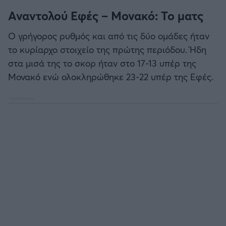
Αναντολού Εφές – Μονακό: Το ματς
Ο γρήγορος ρυθμός και από τις δύο ομάδες ήταν
το κυρίαρχο στοιχείο της πρώτης περιόδου. Ήδη
στα μισά της το σκορ ήταν στο 17-13 υπέρ της
Μονακό ενώ ολοκληρώθηκε 23-22 υπέρ της Εφές.