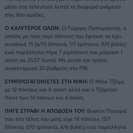
μέσα στα τελευταία λεπτά τη διαφορά ανάμεσα
στις δύο ομάδες.
Ο ΚΑΛΥΤΕΡΟΣ ΟΛΩΝ:
Ο Γιώργος Παπαγιάννης, ο
οποίος με τους σερί πόντους του έφτασε να έχει
συνολικά 15 (6/10 δίποντα, 1/1 τρίποντο, 0/0 βολές)
ενώ παράλληλα πήρε 7 ριμπάουντ και μοίρασε 1
ασίστ σε 25:57 λεπτά. Με αυτόν τον τρόπο
συγκέντρωσε 20 βαθμούς στο PIR.
ΣΥΜΠΡΩΤΑΓΩΝΙΣΤΕΣ ΣΤΗ ΝΙΚΗ:
Ο Μάικ Τζέιμς
με 12 πόντους και 6 ασίστ αλλά και ο Τζόρνταν
Λόιντ των 14 πόντων και 4 ασίστ.
ΠΗΓΕ ΣΤΡΑΦΙ Η ΑΠΟΔΟΣΗ ΤΟΥ:
Βινσέντ Πουαριέ
που στο τέλος του ματς είχε 14 πόντους (5/7
δίποντα, 0/0 τρίποντα, 4/6 βολές) ενώ παράλληλα