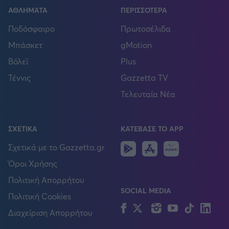
ΑΘΛΗΜΑΤΑ
ΠΕΡΙΣΣΟΤΕΡΑ
Ποδόσφαιρο
Πρωτοσέλιδα
Μπάσκετ
gMotion
Βόλεϊ
Plus
Τέννις
Gazzetta TV
Τελευταία Νέα
ΣΧΕΤΙΚΑ
ΚΑΤΕΒΑΣΕ ΤΟ APP
Android
IOS
Huawei
Σχετικά με το Gazzetta.gr
Όροι Χρήσης
Πολιτική Απορρήτου
SOCIAL MEDIA
Πολιτική Cookies
Facebook
Twitter
Instagram
YouTube
TikTok
Lin
Διαχείριση Απορρήτου