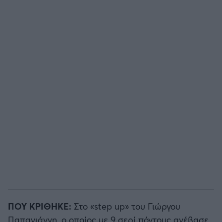
ΠΟΥ ΚΡΙΘΗΚΕ:
Στο «step up» του Γιώργου
Παπαγιάννη, ο οποίος με 9 σερί πόντους ανέβασε