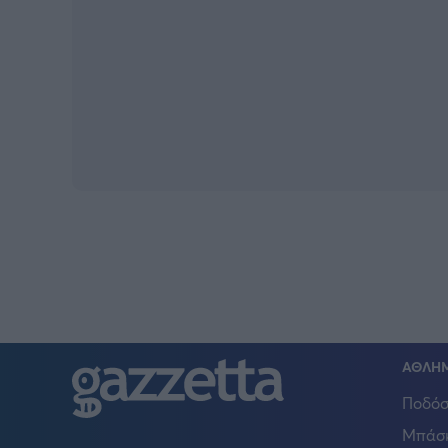
ΑΘΛΗ
Ποδόσ
Μπάσ