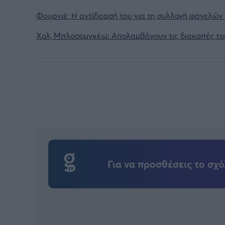
Φουρνιέ: Η αντίδρασή του για τη συλλογή φανελών
Χολ, Μπλοσομγκέιμ: Απολαμβάνουν τις διακοπές τ
Για να προσθέσεις το σχό