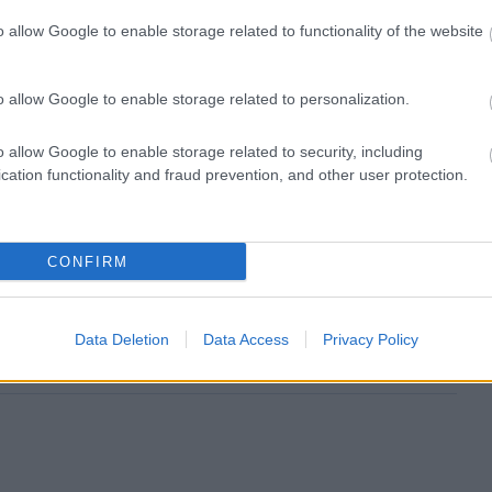
 του είπαν
«αντε γαμ@@@ου μαύρη μαϊμού»
, κάτι
o allow Google to enable storage related to functionality of the website
δρας ο
Ολυμπιακός
. Οι άνθρωποι της
αδικασίες προκειμένου να βρουν τον υπαίτιο.
o allow Google to enable storage related to personalization.
o allow Google to enable storage related to security, including
cation functionality and fraud prevention, and other user protection.
CONFIRM
ιρότητας. Μάθε για όλους τους
live αγώνες σήμερα
και
βδομάδας μέσα από το υπερπλήρες Πρόγραμμα TV του
Data Deletion
Data Access
Privacy Policy