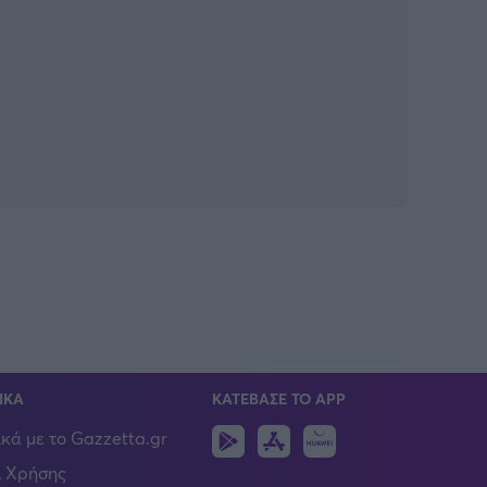
ΙΚΑ
ΚΑΤΕΒΑΣΕ ΤΟ APP
Android
IOS
Huawei
ικά με το Gazzetta.gr
 Χρήσης