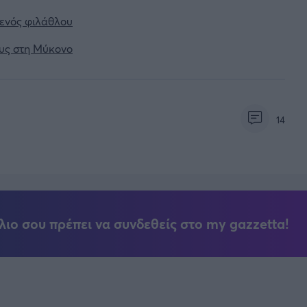
 ενός φιλάθλου
ους στη Μύκονο
14
λιο σου πρέπει να συνδεθείς στο my gazzetta!