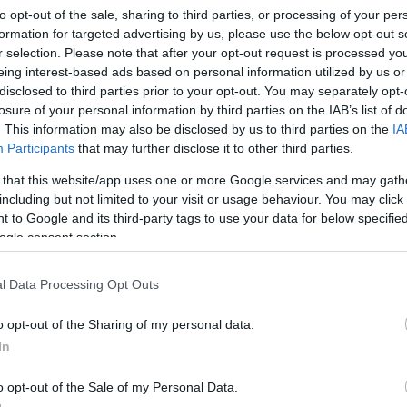
to opt-out of the sale, sharing to third parties, or processing of your per
formation for targeted advertising by us, please use the below opt-out s
r selection. Please note that after your opt-out request is processed y
eing interest-based ads based on personal information utilized by us or
disclosed to third parties prior to your opt-out. You may separately opt-
losure of your personal information by third parties on the IAB’s list of
. This information may also be disclosed by us to third parties on the
IA
θρα στα αποτελέσματα αναζήτησης.
Participants
that may further disclose it to other third parties.
 that this website/app uses one or more Google services and may gath
azzetta.gr στην Google
including but not limited to your visit or usage behaviour. You may click 
 to Google and its third-party tags to use your data for below specifi
ogle consent section.
ρία της έδρας ύστερα από ρατσιστικό
l Data Processing Opt Outs
ή Μπισάνγκ, το οποίο γράφτηκε στο
o opt-out of the Sharing of my personal data.
In
 «εγκυμονεί» στις τάξεις της
ΚΑΕ Ολυμπιακός
!
o opt-out of the Sale of my Personal Data.