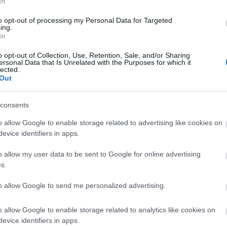
In
νθια,
ο Γάλλος διαιτητής του αγώνα,
Ζοζέφ
to opt-out of processing my Personal Data for Targeted
κό σχόλιο που δέχθηκε από φίλαθλο που καθόταν
ing.
In
o opt-out of Collection, Use, Retention, Sale, and/or Sharing
ersonal Data that Is Unrelated with the Purposes for which it
lected.
Out
consents
o allow Google to enable storage related to advertising like cookies on
evice identifiers in apps.
o allow my user data to be sent to Google for online advertising
s.
to allow Google to send me personalized advertising.
o allow Google to enable storage related to analytics like cookies on
evice identifiers in apps.