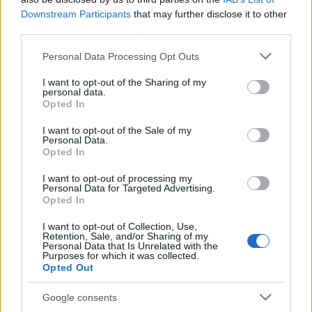
Downstream Participants
that may further disclose it to other
third parties.
Διάβασε όλα τα
τελευταία νέα
της αθλητικής
επικαιρότητας. Μάθε για όλους τους
live αγώνες σήμερα
Please note that this website/app uses one or more Google
Personal Data Processing Opt Outs
και δες τις
αθλητικές μεταδόσεις
της ημέρας και της
services and may gather and store information including but
not limited to your visit or usage behaviour. You may click to
I want to opt-out of the Sharing of my
εβδομάδας μέσα από το υπερπλήρες Πρόγραμμα TV του
personal data.
grant or deny consent to Google and its third-party tags to
Gazzetta. Ακολούθησέ μας και στο
Google News
.
Opted In
use your data for below specified purposes in below Google
consent section.
I want to opt-out of the Sale of my
Personal Data.
Opted In
ΔΙΑΒΑΣΕ ΑΚΟΜΗ:
I want to opt-out of processing my
Λαρεντζάκης: Κερδίζει πόντους η επιστροφή του στην
Personal Data for Targeted Advertising.
Opted In
ΑΕΚ - Η προϋπόθεση της επανασύνδεσης
I want to opt-out of Collection, Use,
Μάκης Αγγελόπουλος: Σύνθημα εναντίον του από την
Retention, Sale, and/or Sharing of my
Personal Data that Is Unrelated with the
Original στη Νέα Φιλαδέλφεια
Purposes for which it was collected.
Opted Out
ΣΕΦ: Ο λόγος της ακύρωσης του διαγωνισμού και τι
σημαίνει η 10η Σεπτεμβρίου για την υπόθεση
Google consents