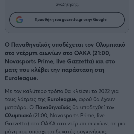
Η μητρότητα στον πάγκο
Δημήτρης Τσορμπατζόγλου
Συνεντεύξεις
αναζήτησης.
Άρης
Μεγάλη μου Αγάπη
Προσθήκη του gazzetta.gr στην Google
Μια Ιστορία από την Πόλη
Λεβαδειακός
ΟΦΗ
Ο Παναθηναϊκός υποδέχεται τον Ολυμπιακό
στο ντέρμπι αιωνίων στο ΟΑΚΑ (21:00,
Βόλος
Novasports Prime, live Gazzetta) και στο
ματς που κλέβει την παράσταση στη
Ατρόμητος Αθηνών
Euroleague.
Κηφισιά
Με τον καλύτερο τρόπο θα κλείσει το 2022 για
τους λάτρεις της
Euroleague
, αφού θα έχουν
Αστέρας Τρίπολης
ματσάρα. Ο
Παναθηναϊκός
θα υποδεχθεί τον
Ολυμπιακό
(21:00, Novasports Prime, live
Παναιτωλικός
Gazzetta) στο ΟΑΚΑ στο ντέρμπι αιωνίων, σε μια
μάχη που υπόσχεται δυνατές συγκινήσεις.