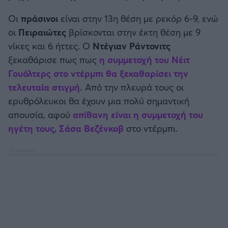
Καλαμάτα
Οι
πράσινοι
είναι στην 13η θέση με ρεκόρ 6-9, ενώ
οι
Πειραιώτες
βρίσκονται στην έκτη θέση με 9
Ηρακλής
νίκες και 6 ήττες. O
Nτέγιαν
Ράντονιτς
ξεκαθάρισε πως πως
η συμμετοχή του
Νέιτ
Μπαρτσελόνα
Γουόλτερς
στο ντέρμπι θα ξεκαθαρίσει την
τελευταία στιγμή.
Από την πλευρά τους οι
Ρεάλ Μαδρίτης
ερυθρόλευκοι θα έχουν μια πολύ σημαντική
απουσία, αφού
απίθανη είναι η συμμετοχή του
Ατλέτικο Μαδρίτης
ηγέτη τους,
Σάσα Βεζένκοβ
στο ντέρμπι.
Μάντσεστερ Γιουνάιτεντ
Μάντσεστερ Σίτι
Λίβερπουλ
Τσέλσι