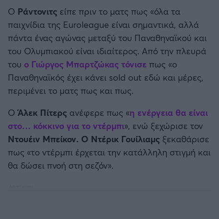
Ο
Ράντονιτς
είπε πριν το ματς πως «όλα τα
παιχνίδια της Euroleague είναι σημαντικά, αλλά
πάντα ένας αγώνας μεταξύ του Παναθηναϊκού και
του Ολυμπιακού είναι ιδιαίτερος. Aπό την πλευρά
του
ο Γιώργος
Μπαρτζώκας
τόνισε
πως «ο
Παναθηναϊκός έχει κάνει sold out εδώ και μέρες,
περιμένει το ματς πως και πως.
Ο
Άλεκ Πίτερς
ανέφερε πως «
η ενέργεια θα είναι
στο… κόκκινο για το ντέρμπι
», ενώ ξεχώρισε τον
Ντουέιν Μπείκον. Ο Ντέρικ Γουίλιαμς
ξεκαθάρισε
πως «το ντέρμπι έρχεται την κατάλληλη στιγμή και
θα δώσει πνοή στη σεζόν».