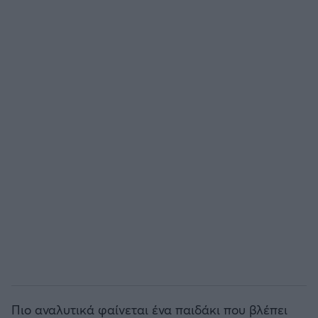
ΟΠΑΠ BASKET LEAGUE
Άρσεναλ
Προολυμπιακό τουρνουά μπάσκετ
Γιουβέντους
BASKETAKI
Μίλαν
EUROBASKET U20
Ίντερ
Τουρνουά Ακρόπολις 2025
Μπάγερν Μονάχου
Παρί Σεν Ζερμέν
Πιο αναλυτικά φαίνεται ένα παιδάκι που βλέπει