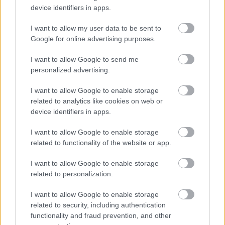
Άρης: Το πρόγραμμα προετοιμασίας και τα φιλικά
device identifiers in apps.
Μοκόκα: «Θα δώσω τα πάντα για τον Άρη»
I want to allow my user data to be sent to
Google for online advertising purposes.
Μοκόκα: Το «ομορφότερο σουτ στον πλανήτη» υπό το
βλέμμα της μητέρας του και η διαδρομή του μέχρι τον
I want to allow Google to send me
Άρη
personalized advertising.
I want to allow Google to enable storage
related to analytics like cookies on web or
device identifiers in apps.
16
I want to allow Google to enable storage
related to functionality of the website or app.
I want to allow Google to enable storage
related to personalization.
Για να προσθέσεις το σχόλιο
I want to allow Google to enable storage
σου πρέπει να συνδεθείς
related to security, including authentication
functionality and fraud prevention, and other
στο my gazzetta!