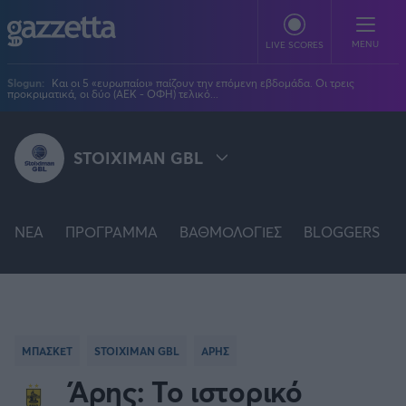
Παράκαμψη προς το κυρίως περιεχόμενο
MENU
LIVE SCORES
Slogun:
Και οι 5 «ευρωπαίοι» παίζουν την επόμενη εβδομάδα. Οι τρεις
προκριματικά, οι δύο (ΑΕΚ - ΟΦΗ) τελικό...
ΠΟΔΟΣΦΑΙΡΟ
STOIXIMAN GBL
Stoiximan Super League
ΜΠΑΣΚΕΤ
Super League 2
Stoiximan GBL
Όλες οι διοργανώσεις
ΒΟΛΕΪ
Champions League
NEA
EuroLeague
ΠΡΟΓΡΑΜΜΑ
ΒΑΘΜΟΛΟΓΙΕΣ
BLOGGERS
Novibet Volley League
ΑΛΛΑ ΣΠΟΡ
STOIXIMAN GBL
Europa League
Champions League
Volley League Γυναικών
Τένις
PLUS
Conference League
NBA
EUROLEAGUE
Pre League
Χάντμπολ
Πολιτική
Κύπελλο Ελλάδας
Εθνική Μπάσκετ
BLOGGERS
Κύπελλο Ανδρών
Πόλο
Κοινωνία
Premier League
EUROCUP
Elite League
Νίκος Αθανασίου
ΜΠΑΣΚΕΤ
STOIXIMAN GBL
ΑΡΗΣ
GMOTION
Κύπελλο Γυναικών
Διεθνή
Στίβος
La Liga
Δημήτρης Βέργος
Α1 Γυναικών
Άρης: Το ιστορικό
GMotion F1
Champions League
Viral
BASKETBALL CHAMPIONS LEAGUE
ΠΡΩΤΟΣΕΛΙΔΑ
Γυμναστική
Serie A
Βασίλης Βλαχόπουλος
Κύπελλο Ελλάδος