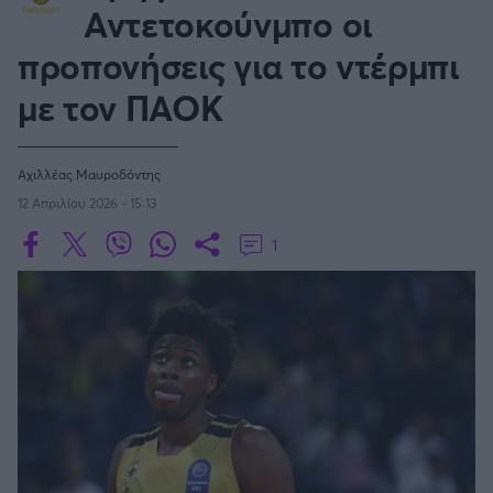
Οδηγός F1
CEV Cup
Τεχνολογία
Αντετοκούνμπο οι
Παναγιώτης Δαλαταριώφ
Κολύμβηση
ΑΘΛΗΤΙΚΕΣ ΜΕΤΑΔΟΣΕΙΣ
Bundesliga
EuroCup
GMotion WRC
NBA
Υγεία
Challenge Cup
προπονήσεις για το ντέρμπι
Ανδρέας Δημάτος
Μπιτς Βόλεϊ
Ligue 1
Mundobasket
GMotion MotoGP
LIVE SCORE
Showbiz
Αντώνης Καλκαβούρας
με τον ΠΑΟΚ
WNBA
Ιστιοπλοΐα
Basketaki
Εθνική Ελλάδος
GWOMEN
Αντώνης Καρπετόπουλος
Eurobasket
Κωπηλασία
Μουντιάλ 2026
Δημήτρης Κατσιώνης
G-LEAGUE
ΑΘΛΗΤΙΚΗ ΗΧΩ
Ξιφασκία
Αχιλλέας Μαυροδόντης
Wyscout Analysis
Γιώργος Κούβαρης
ΕΚΠΟΜΠΕΣ
Σκοποβολή
12 Απριλίου 2026 - 15:13
Ευρώπη
VTB LEAGUE
Κώστας Νικολακόπουλος
GALACTICOS BY INTERWETTEN
Κόσμος
Πάλη
ΟΜΑΔΕΣ
1
Γιάννης Πάλλας
GAZZ FLOOR BY NOVIBET
Α1 Μπάσκετ Γυναικών
Νίκος Παπαδογιάννης
Τάε κβον ντο
ΑΕΚ
PODCASTS
POLE POSITION BY ALLWYN
Γιώργος Σακελλαρίου
Τζούντο
ΣΠΛΙΤ
Α2 Μπάσκετ - ELITE LEAGUE
OLD SCHOOL
GAZZETTA ACTS
Γιάννης Σερέτης
Ολυμπιακός
Πινγκ - πονγκ
Transfer Stories
ΜΕΤΑΒΙΒΑΣΗ BY NOVIBET
Gazzetta For Her
Σταύρος Σουντουλίδης
GAZZETTA SPECIALS
gMotion
FIBA EUROPE CUP
Μαχητικά Αθλήματα
Θέμα Ισότητας
Δημήτρης Τομαράς
ΠΑΟΚ
Unique
Πυγμαχία
Για τον Αλέξανδρο
Γιώργος Τσακίρης
Wyscout Analysis
Μπάσκετ: Ισπανία
Άρση Βαρών
#GiatonAlki
Παναθηναϊκός
Μιχάλης Τσαμπάς
InStat Analysis