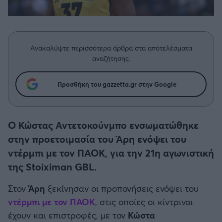
Η μητρότητα στον πάγκο
Δημήτρης Τσορμπατζόγλου
Μπάσκετ: Τουρκία
Συνεντεύξεις
Άρης
Μεγάλη μου Αγάπη
Κύπελλο Ελλάδας Μπάσκετ
Μια Ιστορία από την Πόλη
Λεβαδειακός
Ανακαλύψτε περισσότερα άρθρα στα αποτελέσματα
Μπάσκετ: Γερμανία
αναζήτησης.
ΟΦΗ
Μπάσκετ: Ιταλία
Προσθήκη του gazzetta.gr στην Google
Βόλος
Μπάσκετ: Γαλλία
Ατρόμητος Αθηνών
Ο Κώστας Αντετοκούνμπο ενσωματώθηκε
ABA LIGA
στην προετοιμασία του Άρη ενόψει του
Κηφισιά
ντέρμπι με τον ΠΑΟΚ, για την 21η αγωνιστική
NCAA
της Stoiximan GBL.
Αστέρας Τρίπολης
Στον
Άρη
ξεκίνησαν οι προπονήσεις ενόψει του
Μπάσκετ: Ισραήλ
ντέρμπι με τον
ΠΑΟΚ
, στις οποίες οι κίντρινοι
Παναιτωλικός
έχουν και επιστροφές, με τον
Κώστα
Μπάσκετ: Λιθουανία