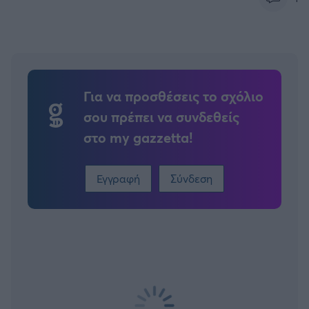
Για να προσθέσεις το σχόλιο
σου πρέπει να συνδεθείς
στο my gazzetta!
Εγγραφή
Σύνδεση