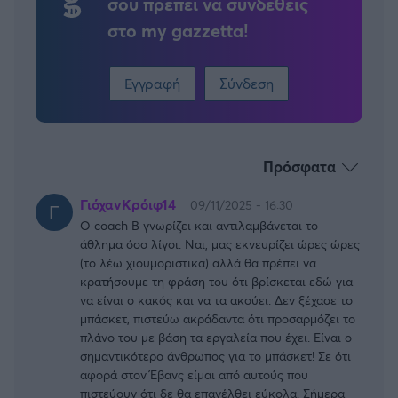
σου πρέπει να συνδεθείς
στο my gazzetta!
Εγγραφή
Σύνδεση
Πρόσφατα
ΓιόχανΚρόιφ14
09/11/2025 - 16:30
Ο coach B γνωρίζει και αντιλαμβάνεται το
άθλημα όσο λίγοι. Ναι, μας εκνευρίζει ώρες ώρες
(το λέω χιουμοριστικα) αλλά θα πρέπει να
κρατήσουμε τη φράση του ότι βρίσκεται εδώ για
να είναι ο κακός και να τα ακούει. Δεν ξέχασε το
μπάσκετ, πιστεύω ακράδαντα ότι προσαρμόζει το
πλάνο του με βάση τα εργαλεία που έχει. Είναι ο
σημαντικότερο άνθρωπος για το μπάσκετ! Σε ότι
αφορά στον Έβανς είμαι από αυτούς που
πιστεύουν ότι δε θα επανέλθει εύκολα. Σήμερα