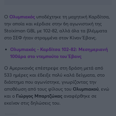
Καλαμάτα
Μπάσκετ: Κίνα
Ο
Ολυμπιακός
υποδέχτηκε τη μαχητική Καρδίτσα,
Ηρακλής
την οποία και κέρδισε στην 6η αγωνιστική της
Προολυμπιακό Τουρνουά
Stoiximan GBL με 102-82, αλλά όλα τα βλέμματα
Μπαρτσελόνα
στο ΣΕΦ ήταν στραμμένα στον Κίναν Έβανς.
Προκριματικά EUROBASKET
Ρεάλ Μαδρίτης
Ολυμπιακός - Καρδίτσα 102-82: Μεσημεριανή
EUROBASKET 2025
100άρα στο ντεμπούτο του Έβανς
Ατλέτικο Μαδρίτης
Προκριματικά MUNDOBASKET
Ο Αμερικανός επέστρεψε στη δράση μετά από
Μάντσεστερ Γιουνάιτεντ
533 ημέρες και έδειξε πολύ καλά δείγματα, στο
Παγκόσμιο Κύπελλο
διάστημα που αγωνίστηκε, γνωρίζοντας την
Μάντσεστερ Σίτι
αποθέωση από τους φίλους του
Ολυμπιακού
, ενώ
EUROBASKET Γυναικών 2025
και ο
Γιώργος Μπαρτζώκας
αναφέρθηκε σε
Λίβερπουλ
εκείνον στις δηλώσεις του.
Ολυμπιακοί Αγώνες Μπάσκετ
Τσέλσι