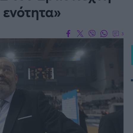
 ενότητα»
BASKET U20
Τουρνουά Ακρόπολις 2025
3