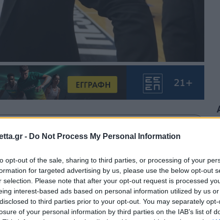
θρα στα αποτελέσματα αναζήτησης.
tta.gr -
Do Not Process My Personal Information
azzetta.gr στην Google
to opt-out of the sale, sharing to third parties, or processing of your per
formation for targeted advertising by us, please use the below opt-out s
r selection. Please note that after your opt-out request is processed y
eing interest-based ads based on personal information utilized by us or
, Τσαλόπουλος, Τριλυράκης και
disclosed to third parties prior to your opt-out. You may separately opt-
losure of your personal information by third parties on the IAB’s list of
ου Δ.Σ του Ερασιτέχνη ΠΑΟΚ.