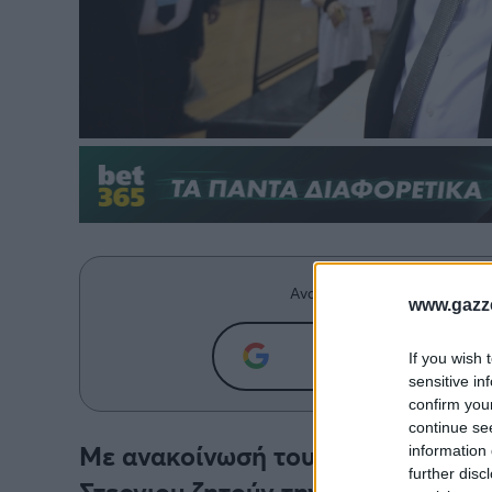
Ανακαλύψτε περισσότερα άρ
www.gazze
Προσθήκη του g
If you wish 
sensitive in
confirm you
continue se
Με ανακοίνωσή τους, Χατζόπουλος
information 
further disc
Στεργιου ζητούν την παραίτηση τ