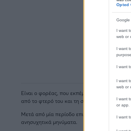
Opted 
Google 
I want t
web or d
I want t
purpose
I want 
I want t
web or d
Είναι ο φορέας, που εκπέμποντας δύναμη και 
I want t
από το φτερό του και τη σημαία ψηλά.
or app.
Μετά από μία περίοδο επιτυχιών και περηφάν
I want t
ανησυχητικά μηνύματα.
I want t