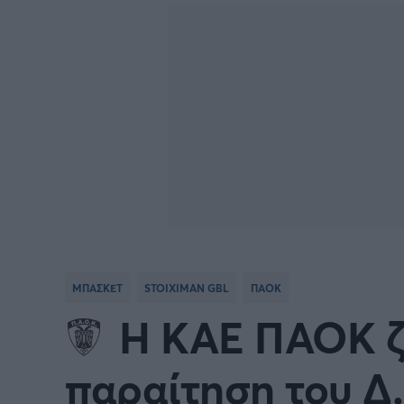
BASKETBALL CHAMPIONS
Γιώργος Τσακίρης
NBA
Πυγμαχία
LEAGUE
VTB LEAGUE
Α1 Μπ
Μπάσκετ: Ισπανία
Μπάσκ
Μπάσκετ: Ιταλία
Μπάσκ
Μπάσκετ: Ισραήλ
Μπάσκ
ΜΠΑΣΚΕΤ
STOIXIMAN GBL
ΠΑΟΚ
Προκριματικά EUROBASKET
EURO
Η ΚΑΕ ΠΑΟΚ ζ
EUROBASKET Γυναικών 2025
Ολυμπ
παραίτηση του Δ.