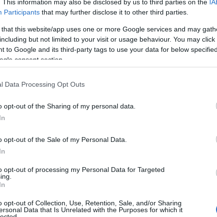
. This information may also be disclosed by us to third parties on the
IA
Participants
that may further disclose it to other third parties.
 that this website/app uses one or more Google services and may gath
including but not limited to your visit or usage behaviour. You may click 
 to Google and its third-party tags to use your data for below specifi
ogle consent section.
 οποίος παραιτήθηκε λόγω του θέματος που
l Data Processing Opt Outs
ίνωσή από τα υπόλοιπα μέλη του Δ.Σ του
o opt-out of the Sharing of my personal data.
,
Αντώνης Τσαλόπουλος
,
Βασίλειος Τριλυράκης
,
In
o opt-out of the Sale of my Personal Data.
In
to opt-out of processing my Personal Data for Targeted
α του Συλλόγου. Είναι αυτός που προστατεύει όλα
ing.
ον ίδιο Δικέφαλο φέρουν και τα οδηγεί σε επιτυχίες.
In
o opt-out of Collection, Use, Retention, Sale, and/or Sharing
ersonal Data that Is Unrelated with the Purposes for which it
lected.