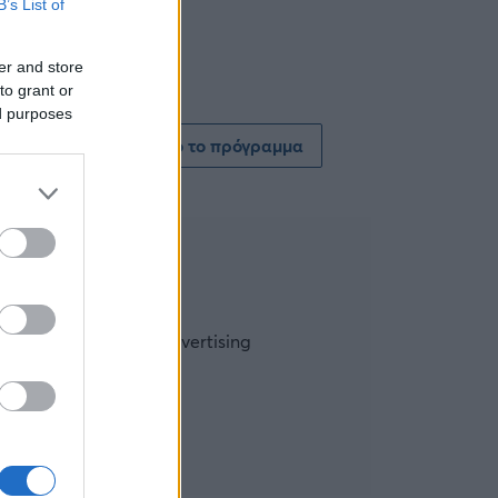
B’s List of
er and store
to grant or
ed purposes
Δείτε όλο το πρόγραμμα