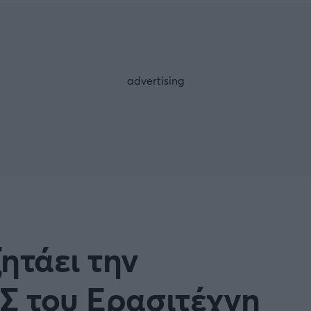
Μια Ιστο
Μιχάλης Τσαμπάς
Δημήτρης Τσ
WNBA
Άρση Βαρών
άσκετ Γυναικών
Α2 Μπάσκετ - ELITE LEAG
ετ: Τουρκία
Κύπελλο Ελλάδας Μπάσκε
FOLLOW US
ετ: Γαλλία
ABA LIGA
ετ: Λιθουανία
Μπάσκετ: Κίνα
Προκριματικά
BASKET 2025
ητάει την
MUNDOBASKET
ιακοί Αγώνες Μπάσκετ
ΟΠΑΠ BASKET LEAGUE
Σ του Ερασιτέχνη