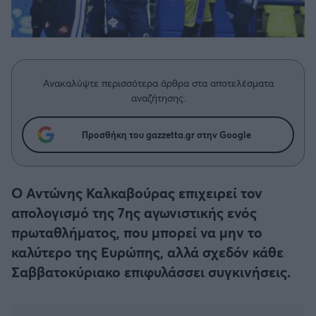
Η μητρότητα στον πάγκο
Δημήτρης Τσορμπατζόγλου
Μπάσκετ: Τουρκία
Συνεντεύξεις
Άρης
Μεγάλη μου Αγάπη
Κύπελλο Ελλάδας Μπάσκετ
Μια Ιστορία από την Πόλη
Λεβαδειακός
Μπάσκετ: Γερμανία
Ανακαλύψτε περισσότερα άρθρα στα αποτελέσματα
ΟΦΗ
αναζήτησης.
Μπάσκετ: Ιταλία
Βόλος
Προσθήκη του gazzetta.gr στην Google
Μπάσκετ: Γαλλία
Ατρόμητος Αθηνών
Ο Αντώνης Καλκαβούρας επιχειρεί τον
ABA LIGA
απολογισμό της 7ης αγωνιστικής ενός
Κηφισιά
πρωταθλήματος, που μπορεί να μην το
NCAA
Αστέρας Τρίπολης
καλύτερο της Ευρώπης, αλλά σχεδόν κάθε
Μπάσκετ: Ισραήλ
Σαββατοκύριακο επιφυλάσσει συγκινήσεις.
Παναιτωλικός
Μπάσκετ: Λιθουανία