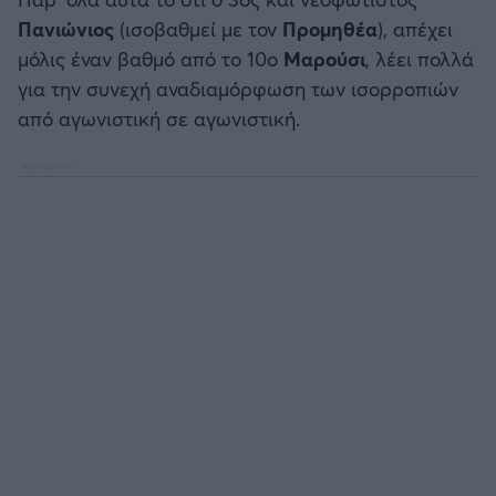
Πανιώνιος
(ισοβαθμεί με τον
Προμηθέα
), απέχει
μόλις έναν βαθμό από το 10ο
Μαρούσι
, λέει πολλά
για την συνεχή αναδιαμόρφωση των ισορροπιών
από αγωνιστική σε αγωνιστική.