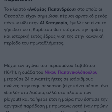
Το κλειστό «
Ανδρέας Παπανδρέου
» στο οποίο οι
Θεσσαλοί είχαν σημειώσει πέρυσι αρνητικό ρεκόρ
πόντων (48) στην
Α1 Κατηγορία
, έμελλε να είναι το
γήπεδο που η Καρδίτσα θα πετύχαινε την πρώτη
και ιστορική εκτός έδρας νίκη της στην κανονική
περίοδο του πρωταθλήματος.
Μέχρι τον αγώνα του περασμένου Σαββάτου
(16/11), η ομάδα του
Νίκου Παπανικολόπουλου
μετρούσε 24 συναπτές ήττες σε ισάριθμους
αγώνες στην regular season (είχε κάνει πέρυσι ένα
«διπλό» στο Λαύριο, αλλά στο πλαίσιο των
playout) και τα ‘φερε έτσι η μοίρα που έσπασε την
αρνητική παράδοση με πρωταγωνιστή έναν πρώην