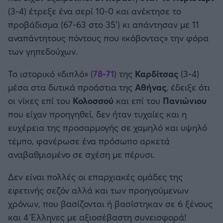
(3-4)
έτρεξε ένα σερί 10-0 και ανέκτησε το
προβάδισμα (67-63 στο 35') κι απάντησαν με 11
αναπάντητους πόντους που «κόβοντας» την φόρα
των γηπεδούχων.
Το ιστορικό «διπλό» (
78-71
) της
Καρδίτσας
(3-4)
μέσα στα δυτικά προάστια της
Αθήνας
, έδειξε ότι
οι νίκες επί του
Κολοσσού
και επί του
Πανιώνιου
που είχαν προηγηθεί, δεν ήταν τυχαίες και η
ευχέρεια της προσαρμογής σε χαμηλό και υψηλό
τέμπο, φανέρωσε ένα πρόσωπο αρκετά
αναβαθμισμένο σε σχέση με πέρυσι.
Δεν είναι πολλές οι επαρχιακές ομάδες της
εφετινής σεζόν αλλά και των προηγούμενων
χρόνων, που βασίζονται ή βασίστηκαν σε 6 ξένους
και 4 Έλληνες με αξιοσέβαστη συνεισφορά!