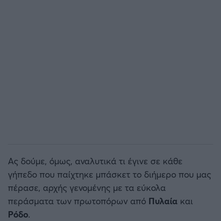
Ας δούμε, όμως, αναλυτικά τι έγινε σε κάθε
γήπεδο που παίχτηκε μπάσκετ το διήμερο που μας
πέρασε, αρχής γενομένης με τα εύκολα
περάσματα των πρωτοπόρων από
Πυλαία
και
Ρόδο
.