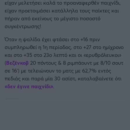
είχαν μελετήσει καλά το προαναφερθέν παιχνίδι,
είχαν προετοιμάσει κατάλληλα τους παίκτες και
πήραν από εκείνους το μέγιστο ποσοστό
συγκέντρωσης!
Όταν η ψαλίδα έχει φτάσει στο +16 πριν
συμπληρωθεί η 1η περίοδος, στο +27 στο ημίχρονο
και στο +35 στο 23ο λεπτό και οι «ερυθρόλευκοι»
(
Βεζένκοβ
20 πόντους & 8 ριμπάουντ με 8/10 σουτ
σε 16') με τελειώνουν το ματς με 62,7% εντός
πεδιάς και παρά μία 30 ασίστ, καταλαβαίνετε ότι
«δεν έγινε παιχνίδι»
.