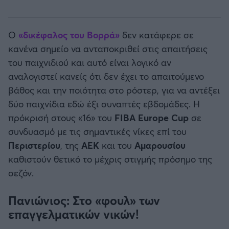
Ο
«δικέφαλος του Βορρά»
δεν κατάφερε σε
κανένα σημείο να ανταποκριθεί στις απαιτήσεις
του παιχνιδιού και αυτό είναι λογικό αν
αναλογιστεί κανείς ότι δεν έχει το απαιτούμενο
βάθος και την ποιότητα στο ρόστερ, για να αντέξει
δύο παιχνίδια εδώ έξι συναπτές εβδομάδες. Η
πρόκρισή στους «16» του
FIBA Europe Cup
σε
συνδυασμό με τις σημαντικές νίκες επί του
Περιστερίου
, της
ΑΕΚ
και του
Αμαρουσίου
καθιστούν θετικό το μέχρις στιγμής πρόσημο της
σεζόν.
Πανιώνιος: Στο «φουλ» των
επαγγελματικών νικών!