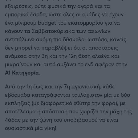
ΟΠΑΠ BASKET LEAGUE
εξαιρέσεις, ούτε φυσικά την αγορά και τα
εμπορικά έσοδα, ώστε όλες οι ομάδες να έχουν
Άρσεναλ
Προολυμπιακό τουρνουά μπάσκετ
ένα μίνιμουμ budget του εκατομμυρίου για να
κάνουν τα Σαββατοκύριακα των «αιωνίων
Γιουβέντους
BASKETAKI
αντιπάλων» ακόμη πιο δύσκολα, ωστόσο, κανείς
δεν μπορεί να παραβλέψει ότι οι αποστάσεις
Μίλαν
EUROBASKET U20
ανάμεσα στην 3η και την 12η θέση ολοένα και
μικραίνουν και αυτό αυξάνει το ενδιαφέρον στην
Ίντερ
Τουρνουά Ακρόπολις 2025
Α1 Κατηγορία
.
Μπάγερν Μονάχου
Από την 1η έως και την 7η αγωνιστική, κάθε
εβδομάδα καταγράφονται τουλάχιστον μία με δύο
Παρί Σεν Ζερμέν
εκπλήξεις (με διαφορετικό «θύτη» την φορά), με
αποτέλεσμα η απόσταση που χωρίζει την μάχη της
4άδας με την ζώνη του υποβιβασμού να είναι
ουσιαστικά μία νίκη!