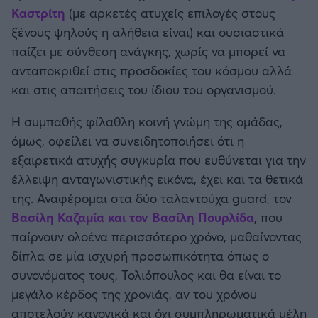
Καστρίτη
(με αρκετές ατυχείς επιλογές στους
ξένους ψηλούς η αλήθεια είναι) και ουσιαστικά
παίζει με σύνθεση ανάγκης, χωρίς να μπορεί να
ανταποκριθεί στις προσδοκίες του κόσμου αλλά
και στις απαιτήσεις του ίδιου του οργανισμού.
Η συμπαθής φίλαθλη κοινή γνώμη της ομάδας,
όμως, οφείλει να συνειδητοποιήσει ότι η
εξαιρετικά ατυχής συγκυρία που ευθύνεται για την
έλλειψη ανταγωνιστικής εικόνα, έχει και τα θετικά
της. Αναφέρομαι στα δύο ταλαντούχα guard, τον
Βασίλη Καζαμία
και τον
Βασίλη Πουρλίδα
, που
παίρνουν ολοένα περισσότερο χρόνο, μαθαίνοντας
δίπλα σε μία ισχυρή προσωπικότητα όπως ο
συνονόματος τους, Τολιόπουλος και θα είναι το
μεγάλο κέρδος της χρονιάς, αν του χρόνου
αποτελούν κανονικά και όχι συμπληρωματικά μέλη