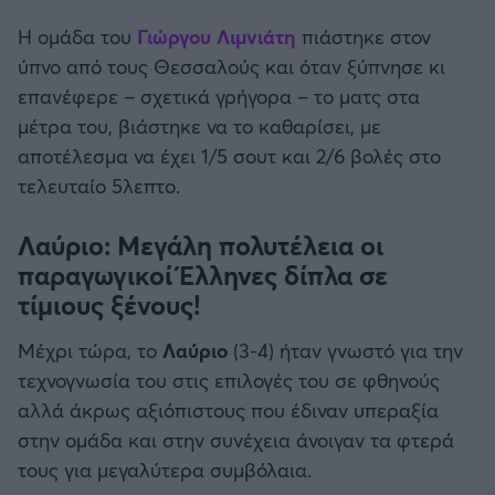
Η ομάδα του
Γιώργου Λιμνιάτη
πιάστηκε στον
ύπνο από τους Θεσσαλούς και όταν ξύπνησε κι
επανέφερε – σχετικά γρήγορα – το ματς στα
μέτρα του, βιάστηκε να το καθαρίσει, με
αποτέλεσμα να έχει 1/5 σουτ και 2/6 βολές στο
τελευταίο 5λεπτο.
Λαύριο: Μεγάλη πολυτέλεια οι
παραγωγικοί Έλληνες δίπλα σε
τίμιους ξένους!
Μέχρι τώρα, το
Λαύριο
(3-4) ήταν γνωστό για την
FOLLOW US
τεχνογνωσία του στις επιλογές του σε φθηνούς
αλλά άκρως αξιόπιστους που έδιναν υπεραξία
στην ομάδα και στην συνέχεια άνοιγαν τα φτερά
τους για μεγαλύτερα συμβόλαια.