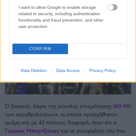
I want to allow Google to enable storage
related to security, including authentication
functionality and fraud prevention, and other
user protection.
CONFIRM
Data Deletion
Data Access
Privacy Policy
Ο βασικός λόγος της εύκολης επικράτησης (
60-90
)
των «ερυθρολεύκων», οι οποίοι προηγήθηκαν
ακόμη και με 42 πόντους διαφορά, ήταν ότι ο
Γιώργος Μπαρτζώκας
και οι συνεργάτες του που