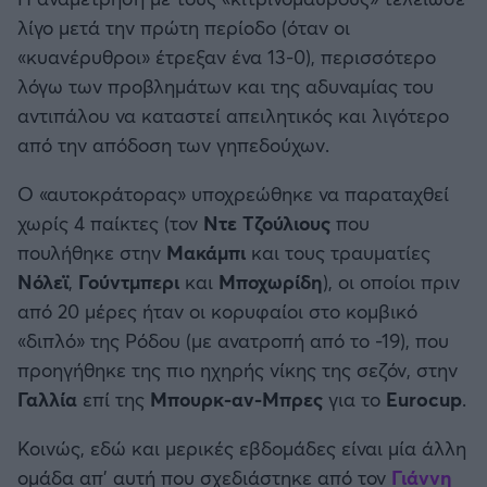
λίγο μετά την πρώτη περίοδο (όταν οι
«κυανέρυθροι» έτρεξαν ένα 13-0), περισσότερο
λόγω των προβλημάτων και της αδυναμίας του
αντιπάλου να καταστεί απειλητικός και λιγότερο
από την απόδοση των γηπεδούχων.
Ο «αυτοκράτορας» υποχρεώθηκε να παραταχθεί
χωρίς 4 παίκτες (τον
Ντε Τζούλιους
που
πουλήθηκε στην
Μακάμπι
και τους τραυματίες
Νόλεϊ
,
Γούντμπερι
και
Μποχωρίδη
), οι οποίοι πριν
από 20 μέρες ήταν οι κορυφαίοι στο κομβικό
«διπλό» της Ρόδου (με ανατροπή από το -19), που
προηγήθηκε της πιο ηχηρής νίκης της σεζόν, στην
Γαλλία
επί της
Μπουρκ-αν-Μπρες
για το
Eurocup
.
Κοινώς, εδώ και μερικές εβδομάδες είναι μία άλλη
ομάδα απ’ αυτή που σχεδιάστηκε από τον
Γιάννη