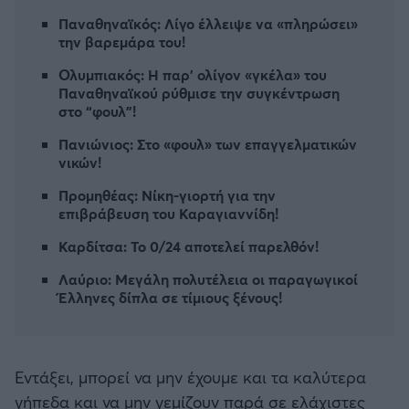
Καλαμάτα
Παναθηναϊκός: Λίγο έλλειψε να «πληρώσει»
Μπάσκετ: Κίνα
την βαρεμάρα του!
Ηρακλής
Ολυμπιακός: Η παρ' ολίγον «γκέλα» του
Προολυμπιακό Τουρνουά
Παναθηναϊκού ρύθμισε την συγκέντρωση
στο “φουλ”!
Μπαρτσελόνα
Προκριματικά EUROBASKET
Πανιώνιος: Στο «φουλ» των επαγγελματικών
Ρεάλ Μαδρίτης
νικών!
EUROBASKET 2025
Προμηθέας: Νίκη-γιορτή για την
Ατλέτικο Μαδρίτης
επιβράβευση του Καραγιαννίδη!
Προκριματικά MUNDOBASKET
Καρδίτσα: Το 0/24 αποτελεί παρελθόν!
Μάντσεστερ Γιουνάιτεντ
Παγκόσμιο Κύπελλο
Λαύριο: Μεγάλη πολυτέλεια οι παραγωγικοί
Έλληνες δίπλα σε τίμιους ξένους!
Μάντσεστερ Σίτι
EUROBASKET Γυναικών 2025
Λίβερπουλ
Ολυμπιακοί Αγώνες Μπάσκετ
Εντάξει, μπορεί να μην έχουμε και τα καλύτερα
γήπεδα και να μην γεμίζουν παρά σε ελάχιστες
Τσέλσι