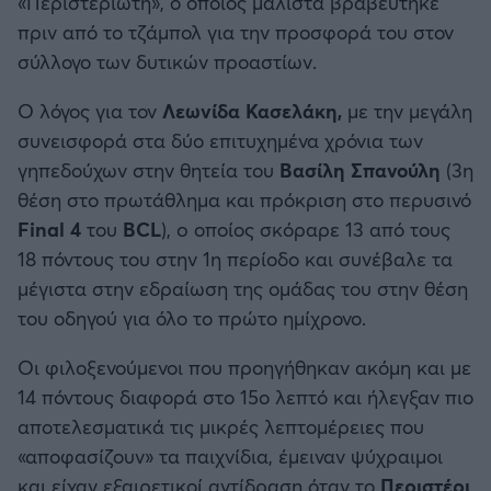
«Περιστεριώτη», ο οποίος μάλιστα βραβεύτηκε
πριν από το τζάμπολ για την προσφορά του στον
σύλλογο των δυτικών προαστίων.
Ο λόγος για τον
Λεωνίδα Κασελάκη,
με την μεγάλη
συνεισφορά στα δύο επιτυχημένα χρόνια των
γηπεδούχων στην θητεία του
Βασίλη Σπανούλη
(3η
θέση στο πρωτάθλημα και πρόκριση στο περυσινό
Final 4
του
BCL
), o οποίος σκόραρε 13 από τους
18 πόντους του στην 1η περίοδο και συνέβαλε τα
μέγιστα στην εδραίωση της ομάδας του στην θέση
του οδηγού για όλο το πρώτο ημίχρονο.
Οι φιλοξενούμενοι που προηγήθηκαν ακόμη και με
14 πόντους διαφορά στο 15ο λεπτό και ήλεγξαν πιο
αποτελεσματικά τις μικρές λεπτομέρειες που
«αποφασίζουν» τα παιχνίδια, έμειναν ψύχραιμοι
και είχαν εξαιρετικοί αντίδραση όταν το
Περιστέρι