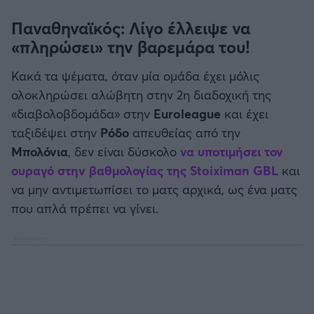
Παναθηναϊκός: Λίγο έλλειψε να
«πληρώσει» την βαρεμάρα του!
Κακά τα ψέματα, όταν μία ομάδα έχει μόλις
ολοκληρώσει αλώβητη στην 2η διαδοχική της
«διαβολοβδομάδα» στην
Euroleague
και έχει
ταξιδέψει στην
Ρόδο
απευθείας από την
Μπολόνια
, δεν είναι δύσκολο
να υποτιμήσει τον
ουραγό στην βαθμολογίας της
Stoiximan GBL
και
να μην αντιμετωπίσει το ματς αρχικά, ως ένα ματς
που απλά πρέπει να γίνει.