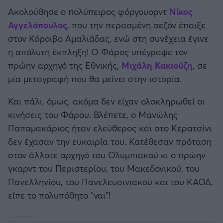
Ακολούθησε ο πολύπειρος φόργουορντ
Νίκος
Αγγελόπουλος
, που την περασμένη σεζόν έπαιξε
στον Κόροιβο Αμαλιάδας, ενώ στη συνέχεια έγινε
η απόλυτη έκπληξη! Ο Φάρος υπέγραψε τον
πρώην αρχηγό της Εθνικής,
Μιχάλη Κακιούζη
, σε
μία μεταγραφή που θα μείνει στην ιστορία.
Και πάλι, όμως, ακόμα δεν είχαν ολοκληρωθεί οι
κινήσεις του Φάρου. Βλέπετε, ο Μανώλης
Παπαμακάριος ήταν ελεύθερος και στο Κερατσίνι
δεν έχασαν την ευκαιρία του. Κατέθεσαν πρόταση
στον άλλοτε αρχηγό του Ολυμπιακού κι ο πρώην
γκαρντ του Περιστερίου, του Μακεδονικού, του
Πανελληνίου, του Πανελευσινιακού και του ΚΑΟΔ,
είπε το πολυπόθητο “ναι”!