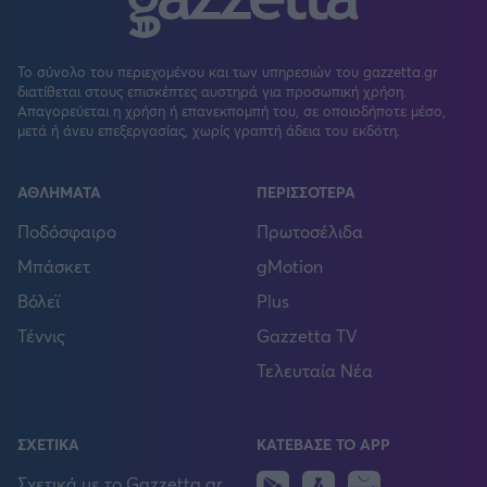
Το σύνολο του περιεχομένου και των υπηρεσιών του gazzetta.gr
διατίθεται στους επισκέπτες αυστηρά για προσωπική χρήση.
Απαγορεύεται η χρήση ή επανεκπομπή του, σε οποιοδήποτε μέσο,
μετά ή άνευ επεξεργασίας, χωρίς γραπτή άδεια του εκδότη.
ΑΘΛΗΜΑΤΑ
ΠΕΡΙΣΣΟΤΕΡΑ
Ποδόσφαιρο
Πρωτοσέλιδα
Μπάσκετ
gMotion
Βόλεϊ
Plus
Τέννις
Gazzetta TV
Τελευταία Νέα
ΣΧΕΤΙΚΑ
ΚΑΤΕΒΑΣΕ ΤΟ APP
Huawei
Σχετικά με το Gazzetta.gr