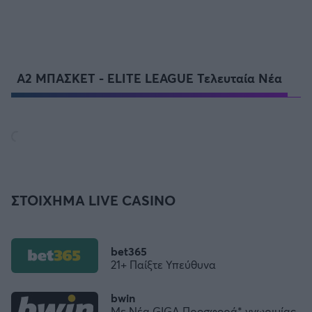
Α2 ΜΠΑΣΚΕΤ - ELITE LEAGUE Τελευταία Νέα
ΣΤΟΙΧΗΜΑ LIVE CASINO
bet365
21+ Παίξτε Υπεύθυνα
bwin
Με Νέα GIGA Προσφορά* γνωριμίας