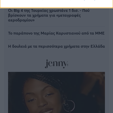
Οι Big 4 της Τουρκίας χρωστάνε 1 δισ. - Πού
βρίσκουν τα χρήματα για «μεταγραφές
αεροδρομίου»
Το παράπονο της Μαρίας Καρυστιανού από τα ΜΜΕ
Η δουλειά με τα περισσότερα χρήματα στην Ελλάδα