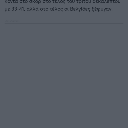
κοντά στο σκορ στο τέλος του τρίτου δεκαλέπτου
Καλαμάτα
με 33-41, αλλά στο τέλος οι Βελγίδες ξέφυγαν.
Μπάσκετ: Κίνα
Ηρακλής
Προολυμπιακό Τουρνουά
Μπαρτσελόνα
Προκριματικά EUROBASKET
Ρεάλ Μαδρίτης
EUROBASKET 2025
Ατλέτικο Μαδρίτης
Προκριματικά MUNDOBASKET
Μάντσεστερ Γιουνάιτεντ
Παγκόσμιο Κύπελλο
Μάντσεστερ Σίτι
EUROBASKET Γυναικών 2025
Λίβερπουλ
Ολυμπιακοί Αγώνες Μπάσκετ
Τσέλσι