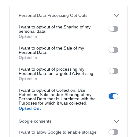
Παίδων κόντρα στη Γεωργία
third parties.
Ελλάδα-Δανία 74-65: Πρώτη στον όμιλο και τώρα…
Please note that this website/app uses one or more Google
Personal Data Processing Opt Outs
Νορβηγία στον ημιτελικό!
services and may gather and store information including but
not limited to your visit or usage behaviour. You may click to
I want to opt-out of the Sharing of my
personal data.
LIVE STREAMING: Ελλάδα U16 - Δανία U16
grant or deny consent to Google and its third-party tags to
Opted In
use your data for below specified purposes in below Google
consent section.
I want to opt-out of the Sale of my
Personal Data.
Opted In
I want to opt-out of processing my
Personal Data for Targeted Advertising.
Για να προσθέσεις το σχόλιο
Opted In
σου πρέπει να συνδεθείς
I want to opt-out of Collection, Use,
στο my gazzetta!
Retention, Sale, and/or Sharing of my
Personal Data that Is Unrelated with the
Purposes for which it was collected.
Opted Out
Εγγραφή
Σύνδεση
Google consents
I want to allow Google to enable storage