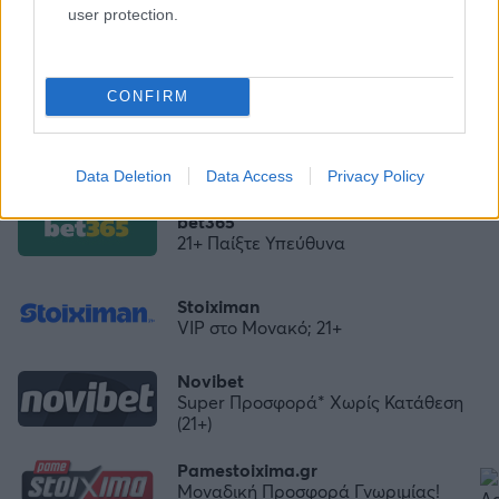
user protection.
CONFIRM
ΣΤΟΙΧΗΜΑ LIVE CASINO
Data Deletion
Data Access
Privacy Policy
bet365
21+ Παίξτε Υπεύθυνα
Stoiximan
VIP στο Μονακό; 21+
Novibet
Super Προσφορά* Χωρίς Κατάθεση
(21+)
Pamestoixima.gr
Μοναδική Προσφορά Γνωριμίας!